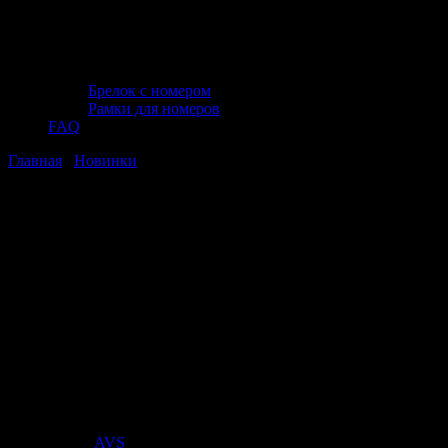
Брелок с номером
Рамки для номеров
FAQ
Главная
/
Новинки
/ Ударная отвертка крестовая Phillips
PH1x75 мм, Thorvik SDPG175
Ударная отвертка крестовая Phillips
PH1x75 мм, Thorvik SDPG175
Ударная отвертка крестовая Phillips
PH1x75 мм, Thorvik SDPG175
Стоимость:
228
₽
Поставщик:
AVS