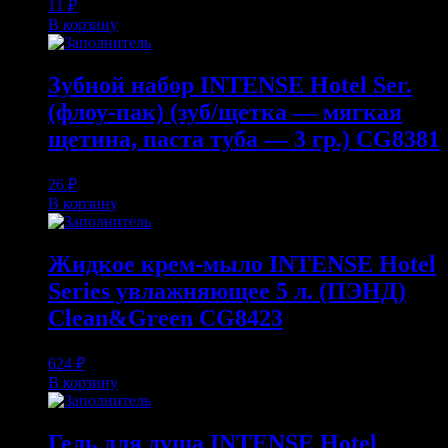
11
₽
В корзину
Зубной набор INTENSE Hotel Ser.
(флоу-пак) (зуб/щетка — мягкая
щетина, паста туба — 3 гр.) CG8381
26
₽
В корзину
Жидкое крем-мыло INTENSE Hotel
Series увлажняющее 5 л. (ПЭНД)
Clean&Green CG8423
624
₽
В корзину
Гель для душа INTENSE Hotel