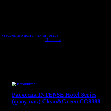
арт. SDPG175
в наличии 0 шт.
нет в наличии
Поставщик:
AVS
Срок отгрузки:
2-3 дней
Минимальный заказ:
3 500 ₽
Минимальное количество:
1 шт.
уведомить о поступлении товара
Этот товар в категориях:
Новинки
ОПИСАНИЕ
ПОХОЖИЕ ТОВАРЫ
Похожие
Расческа INTENSE Hotel Series
(флоу-пак) Clean&Green CG8388