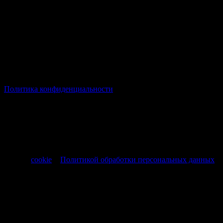
© Все права защищены Хумыч 2011 - 2026 год.
Политика конфиденциальности
Все товары и услуги, а также другие товарные предложения,
представленные на нашем сайте носят исключительно
информационный характер и не являются публичной
офертой, регламентируемой ст. 437 ч. 1 Гражданского кодекса
РФ от 30.11.1994 № 51-ФЗ.
Продолжая использовать сайт, вы соглашаетесь на обработку
файлов
cookie
и
Политикой обработки персональных данных