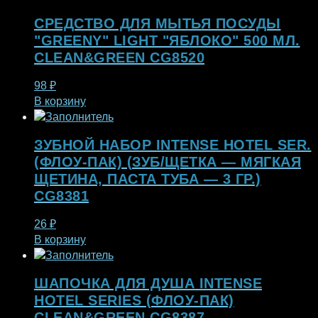
СРЕДСТВО ДЛЯ МЫТЬЯ ПОСУДЫ
"GREENY" LIGHT "ЯБЛОКО" 500 МЛ.
CLEAN&GREEN CG8520
98
₽
В корзину
ЗУБНОЙ НАБОР INTENSE HOTEL SER.
(ФЛОУ-ПАК) (ЗУБ/ЩЕТКА — МЯГКАЯ
ЩЕТИНА, ПАСТА ТУБА — 3 ГР.)
CG8381
26
₽
В корзину
ШАПОЧКА ДЛЯ ДУША INTENSE
HOTEL SERIES (ФЛОУ-ПАК)
CLEAN&GREEN CG8387