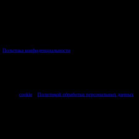
© Все права защищены Хумыч 2011 - 2026 год.
Политика конфиденциальности
Все товары и услуги, а также другие товарные предложения,
представленные на нашем сайте носят исключительно
информационный характер и не являются публичной
офертой, регламентируемой ст. 437 ч. 1 Гражданского кодекса
РФ от 30.11.1994 № 51-ФЗ.
Продолжая использовать сайт, вы соглашаетесь на обработку
файлов
cookie
и
Политикой обработки персональных данных