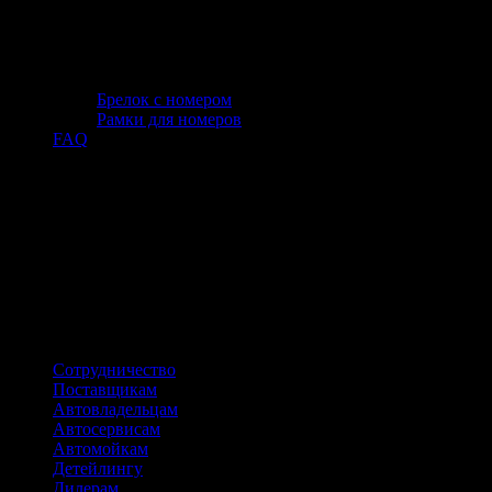
Брелок с номером
Рамки для номеров
FAQ
Мы собрали в этом разделе товары и услуги, достойные
вашего внимания. При формировании списка мы опирались
на личный опыт, а также на рекомендации наших партнеров и
доверенных лиц. Здесь вы найдете только то, что мы
действительно покупали и чем пользуемся сами. Поэтому мы
готовы рекомендовать их и вам.
Предложения надежны: фактическое качество не расходится с
заявленным, а цена его полностью оправдывает
Сотрудничество
Поставщикам
Автовладельцам
Автосервисам
Автомойкам
Детейлингу
Дилерам