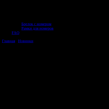
Брелок с номером
Рамки для номеров
FAQ
Главная
/
Новинки
/ Трещоточная рукоятка изогнутой формы
1/2"DR, 72 зубца, Thorvik S3R272 (54213)
Трещоточная рукоятка изогнутой
формы 1/2"DR, 72 зубца, Thorvik
S3R272 (54213)
Трещоточная рукоятка изогнутой
формы 1/2"DR, 72 зубца, Thorvik
S3R272 (54213)