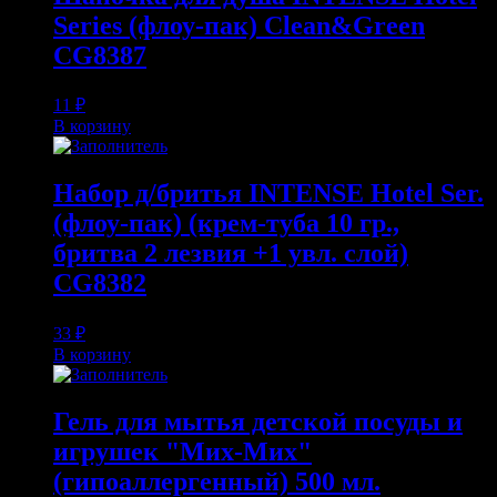
Series (флоу-пак) Clean&Green
CG8387
11
₽
В корзину
Набор д/бритья INTENSE Hotel Ser.
(флоу-пак) (крем-туба 10 гр.,
бритва 2 лезвия +1 увл. слой)
CG8382
33
₽
В корзину
Гель для мытья детской посуды и
игрушек "Мих-Мих"
(гипоаллергенный) 500 мл.