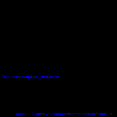
© Все права защищены Хумыч 2011 - 2026 год.
Политика конфиденциальности
Все товары и услуги, а также другие товарные предложения,
представленные на нашем сайте носят исключительно
информационный характер и не являются публичной
офертой, регламентируемой ст. 437 ч. 1 Гражданского кодекса
РФ от 30.11.1994 № 51-ФЗ.
Продолжая использовать сайт, вы соглашаетесь на обработку
файлов
cookie
и
Политикой обработки персональных данных