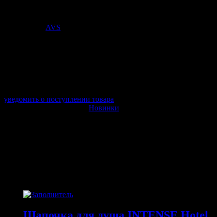
Стоимость:
1 259
₽
Поставщик:
AVS
арт. S3R272
в наличии 0 шт.
нет в наличии
Поставщик:
AVS
Срок отгрузки:
2-3 дней
Минимальный заказ:
3 500 ₽
Минимальное количество:
1 шт.
уведомить о поступлении товара
Этот товар в категориях:
Новинки
ОПИСАНИЕ
ПОХОЖИЕ ТОВАРЫ
Похожие
Шапочка для душа INTENSE Hotel