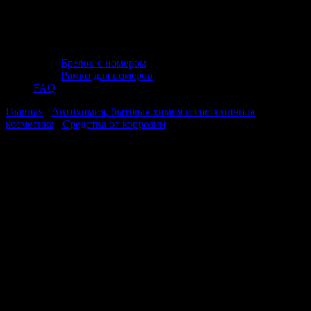
Брелок с номером
Рамки для номеров
FAQ
Главная
/
Автохимия, бытовая химия и гостиничная
косметика
/
Средства от коррозии
/ Пушечное сало 520 мл
(аэрозоль) AVS AVK-985
Пушечное сало 520 мл (аэрозоль) AVS
AVK-985
Пушечное сало 520 мл (аэрозоль) AVS
AVK-985
Консервационная антикоррозийная смазка для длительной
консервационной защиты металлических поверхностей.