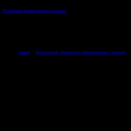
© Все права защищены Хумыч 2011 - 2026 год.
Политика конфиденциальности
Все товары и услуги, а также другие товарные предложения,
представленные на нашем сайте носят исключительно
информационный характер и не являются публичной
офертой, регламентируемой ст. 437 ч. 1 Гражданского кодекса
РФ от 30.11.1994 № 51-ФЗ.
Продолжая использовать сайт, вы соглашаетесь на обработку
файлов
cookie
и
Политикой обработки персональных данных