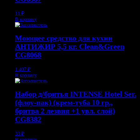
11
₽
В корзину
Моющее средство для кухни
АНТИЖИР 5,5 кг. Clean&Green
CG8068
1 407
₽
В корзину
Набор д/бритья INTENSE Hotel Ser.
(флоу-пак) (крем-туба 10 гр.,
бритва 2 лезвия +1 увл. слой)
CG8382
33
₽
В корзину