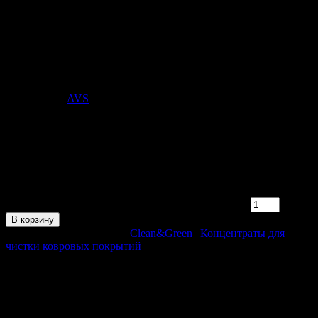
Средство для мытья и чистки
ковровых покрытий (триггер) 500 мл.
Clean&Green CG8120
Стоимость:
226
₽
Поставщик:
AVS
арт. CG8120
в наличии 17 шт.
Поставщик:
AVS
Срок отгрузки:
2-3 дней
Минимальный заказ:
3 500 ₽
Минимальное количество:
1 шт.
Количество товара Средство для мытья и чистки ковровых
покрытий (триггер) 500 мл. Clean&Green CG8120
В корзину
Этот товар в категориях:
Clean&Green
|
Концентраты для
чистки ковровых покрытий
ОПИСАНИЕ
Выводит пятна, возвращает изделию первоначальный