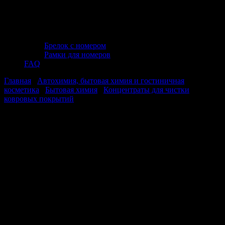
Брелок с номером
Рамки для номеров
FAQ
Главная
/
Автохимия, бытовая химия и гостиничная
косметика
/
Бытовая химия
/
Концентраты для чистки
ковровых покрытий
/ Средство для мытья и чистки ковровых
покрытий (триггер) 500 мл. Clean&Green CG8120
Средство для мытья и чистки
ковровых покрытий (триггер) 500 мл.
Clean&Green CG8120