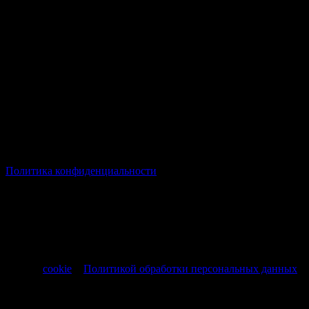
© Все права защищены Хумыч 2011 - 2026 год.
Политика конфиденциальности
Все товары и услуги, а также другие товарные предложения,
представленные на нашем сайте носят исключительно
информационный характер и не являются публичной
офертой, регламентируемой ст. 437 ч. 1 Гражданского кодекса
РФ от 30.11.1994 № 51-ФЗ.
Продолжая использовать сайт, вы соглашаетесь на обработку
файлов
cookie
и
Политикой обработки персональных данных