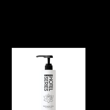
внешний вид.
Аромат: альпийская свежесть
Тип: триггер
Объем 500 мл
ПОХОЖИЕ ТОВАРЫ
Похожие