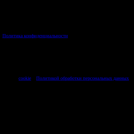
© Все права защищены Хумыч 2011 - 2026 год.
Политика конфиденциальности
Все товары и услуги, а также другие товарные предложения,
представленные на нашем сайте носят исключительно
информационный характер и не являются публичной
офертой, регламентируемой ст. 437 ч. 1 Гражданского кодекса
РФ от 30.11.1994 № 51-ФЗ.
Продолжая использовать сайт, вы соглашаетесь на обработку
файлов
cookie
и
Политикой обработки персональных данных