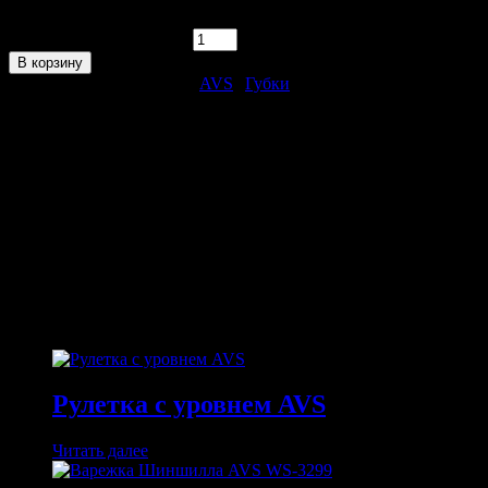
Количество товара Губка поролоновая (крупнопористая) AVS
SP-17 (193 x125 x70 мм)
В корзину
Этот товар в категориях:
AVS
|
Губки
ОПИСАНИЕ
Длина: 193 мм
Ширина: 125 мм
Высота: 70 мм
ПОХОЖИЕ ТОВАРЫ
Похожие
Рулетка с уровнем AVS
Читать далее