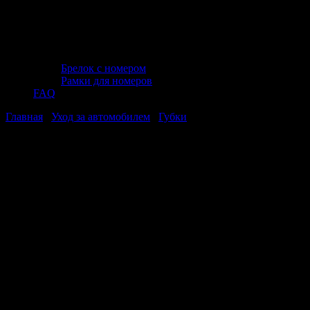
Брелок с номером
Рамки для номеров
FAQ
Главная
/
Уход за автомобилем
/
Губки
/ Губка поролоновая
(крупнопористая) AVS SP-17 (193 x125 x70 мм)
Губка поролоновая (крупнопористая)
AVS SP-17 (193 x125 x70 мм)