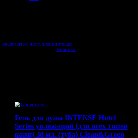
арт. DAC-300
в наличии 0 шт.
нет в наличии
Поставщик:
AVS
Срок отгрузки:
2-3 дней
Минимальный заказ:
3 500 ₽
Минимальное количество:
1 шт.
уведомить о поступлении товара
Этот товар в категориях:
Новинки
ОПИСАНИЕ
ПОХОЖИЕ ТОВАРЫ
Похожие
Гель для душа INTENSE Hotel
Series увлаж-щий (для всех типов
кожи) 30 мл. (туба) Clean&Green