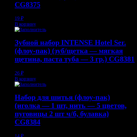
CG8375
19
₽
В корзину
Зубной набор INTENSE Hotel Ser.
(флоу-пак) (зуб/щетка — мягкая
щетина, паста туба — 3 гр.) CG8381
26
₽
В корзину
Набор для шитья (флоу-пак)
(иголка — 1 шт, нить — 5 цветов,
пуговицы 2 шт ч/б, булавка)
CG8384
14
₽