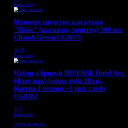
В корзину
Моющее средство для кухни
"Shine" (антижир, триггер) 500 мл.
Clean&Green CG8075
168
₽
В корзину
Набор д/бритья INTENSE Hotel Ser.
(флоу-пак) (крем-туба 10 гр.,
бритва 2 лезвия +1 увл. слой)
CG8382
33
₽
В корзину
Сотрудничество