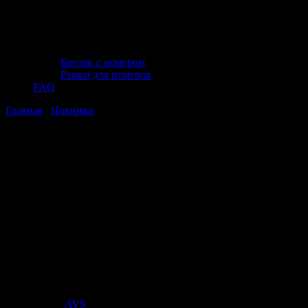
Брелок с номером
Рамки для номеров
FAQ
Главная
/
Новинки
/ Аккумуляторный компрессор BERKUT
SPECIALIST DAC-300
Аккумуляторный компрессор
BERKUT SPECIALIST DAC-300
Аккумуляторный компрессор
BERKUT SPECIALIST DAC-300
Стоимость:
8 254
₽
Поставщик:
AVS