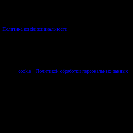
© Все права защищены Хумыч 2011 - 2026 год.
Политика конфиденциальности
Все товары и услуги, а также другие товарные предложения,
представленные на нашем сайте носят исключительно
информационный характер и не являются публичной
офертой, регламентируемой ст. 437 ч. 1 Гражданского кодекса
РФ от 30.11.1994 № 51-ФЗ.
Продолжая использовать сайт, вы соглашаетесь на обработку
файлов
cookie
и
Политикой обработки персональных данных