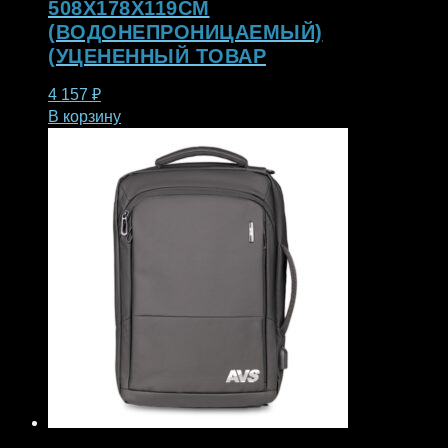
508Х178Х119СМ
(ВОДОНЕПРОНИЦАЕМЫЙ)
(УЦЕНЕННЫЙ ТОВАР
4 157
₽
В корзину