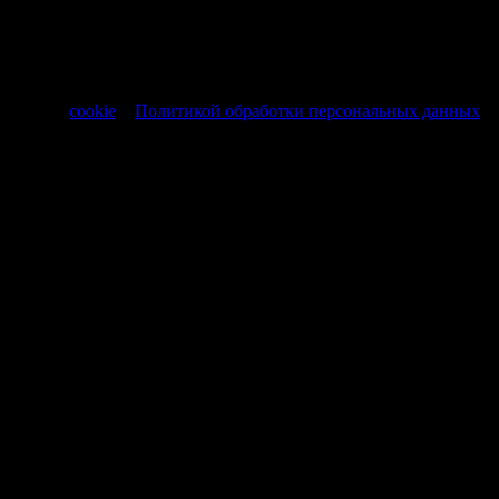
информационный характер и не являются публичной
офертой, регламентируемой ст. 437 ч. 1 Гражданского кодекса
РФ от 30.11.1994 № 51-ФЗ.
Продолжая использовать сайт, вы соглашаетесь на обработку
файлов
cookie
и
Политикой обработки персональных данных