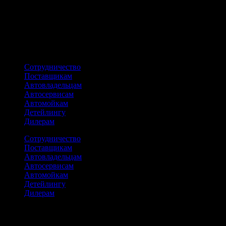
Материал вставки: сталь S2
Твердость: 45-48 HRC
Покрытие: сатиновое
ПОХОЖИЕ ТОВАРЫ
Сотрудничество
Поставщикам
Автовладельцам
Автосервисам
Автомойкам
Детейлингу
Дилерам
Сотрудничество
Поставщикам
Автовладельцам
Автосервисам
Автомойкам
Детейлингу
Дилерам