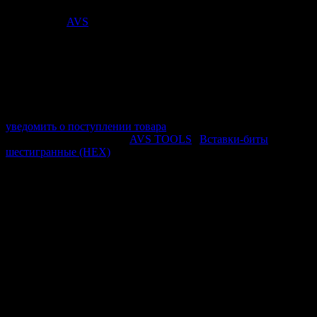
33
₽
Поставщик:
AVS
арт. A85960S
в наличии 0 шт.
нет в наличии
Поставщик:
AVS
Срок отгрузки:
2-3 дней
Минимальный заказ:
3 500 ₽
Минимальное количество:
1 шт.
уведомить о поступлении товара
Этот товар в категориях:
AVS TOOLS
|
Вставки-биты
шестигранные (HEX)
ОПИСАНИЕ
Вставка AVS Auto Tools используется при проведении
монтажно/демонтажных работ с крепежом. Предназначена для
закручивания/откручивания болтов с соответствующим типом
головки. Применяется в связке с ручным инструментом в
ремонтных сервисах или в быту.
Рабочий профиль вставки: шестигранник (10 мм)
Посадочный размер: 3/8” DR
Длина: 30 мм