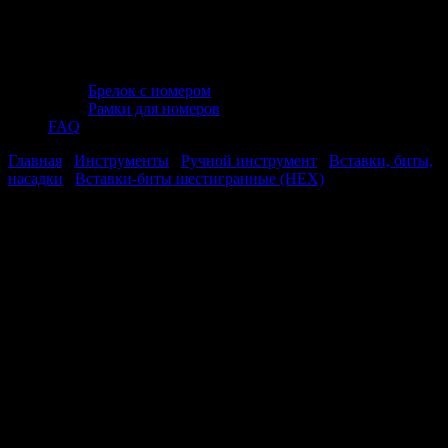
Брелок с номером
Рамки для номеров
FAQ
Главная
/
Инструменты
/
Ручной инструмент
/
Вставки, биты,
насадки
/
Вставки-биты шестигранные (HEX)
/ Вставка 3/8"
шестигранная 10 мм, длина 30 мм AVS B38H10
Вставка 3/8" шестигранная 10 мм,
длина 30 мм AVS B38H10
Вставка 3/8" шестигранная 10 мм,
длина 30 мм AVS B38H10
Стоимость: