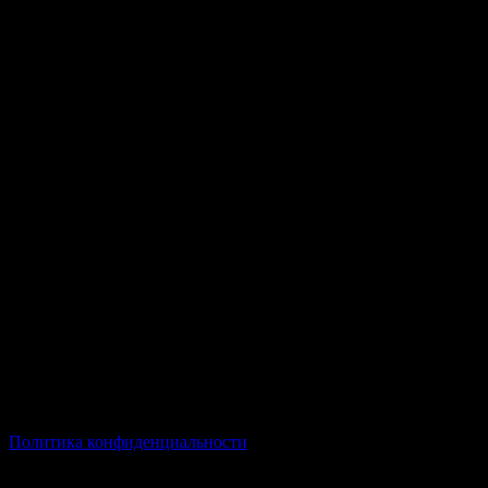
© Все права защищены Хумыч 2011 - 2026 год.
Политика конфиденциальности
Все товары и услуги, а также другие товарные предложения,
представленные на нашем сайте носят исключительно