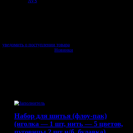
Поставщик:
AVS
арт. S24H475
в наличии 0 шт.
нет в наличии
Поставщик:
AVS
Срок отгрузки:
2-3 дней
Минимальный заказ:
3 500 ₽
Минимальное количество:
1 шт.
уведомить о поступлении товара
Этот товар в категориях:
Новинки
ОПИСАНИЕ
ПОХОЖИЕ ТОВАРЫ
Похожие
Набор для шитья (флоу-пак)
(иголка — 1 шт, нить — 5 цветов,
пуговицы 2 шт ч/б, булавка)