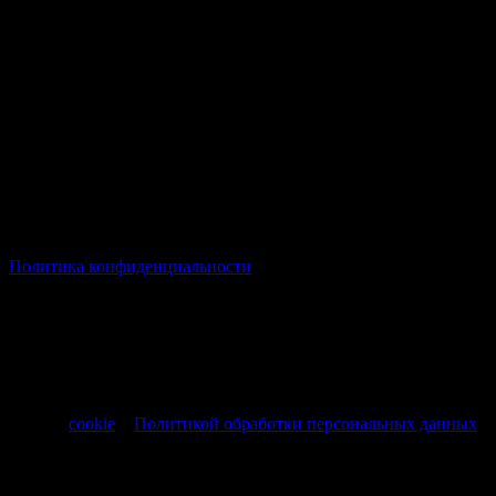
© Все права защищены Хумыч 2011 - 2026 год.
Политика конфиденциальности
Все товары и услуги, а также другие товарные предложения,
представленные на нашем сайте носят исключительно
информационный характер и не являются публичной
офертой, регламентируемой ст. 437 ч. 1 Гражданского кодекса
РФ от 30.11.1994 № 51-ФЗ.
Продолжая использовать сайт, вы соглашаетесь на обработку
файлов
cookie
и
Политикой обработки персональных данных