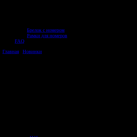
Брелок с номером
Рамки для номеров
FAQ
Главная
/
Новинки
/ Удлинитель 1/2 DR, 75 мм, Jonnesway
S24H475
Удлинитель 1/2 DR, 75 мм, Jonnesway
S24H475
Удлинитель 1/2 DR, 75 мм, Jonnesway
S24H475
Стоимость:
393
₽