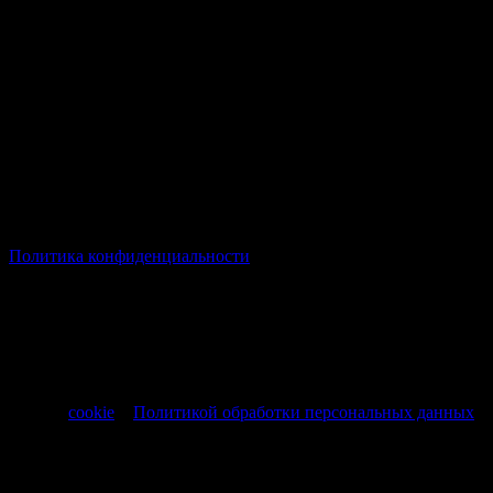
© Все права защищены Хумыч 2011 - 2026 год.
Политика конфиденциальности
Все товары и услуги, а также другие товарные предложения,
представленные на нашем сайте носят исключительно
информационный характер и не являются публичной
офертой, регламентируемой ст. 437 ч. 1 Гражданского кодекса
РФ от 30.11.1994 № 51-ФЗ.
Продолжая использовать сайт, вы соглашаетесь на обработку
файлов
cookie
и
Политикой обработки персональных данных