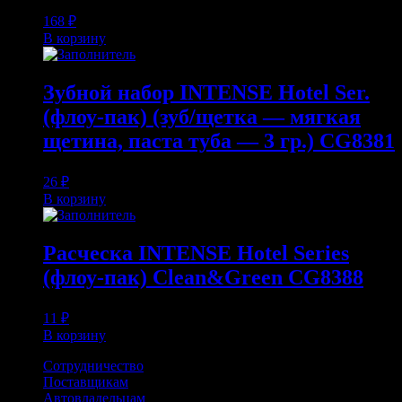
168
₽
В корзину
Зубной набор INTENSE Hotel Ser.
(флоу-пак) (зуб/щетка — мягкая
щетина, паста туба — 3 гр.) CG8381
26
₽
В корзину
Расческа INTENSE Hotel Series
(флоу-пак) Clean&Green CG8388
11
₽
В корзину
Сотрудничество
Поставщикам
Автовладельцам