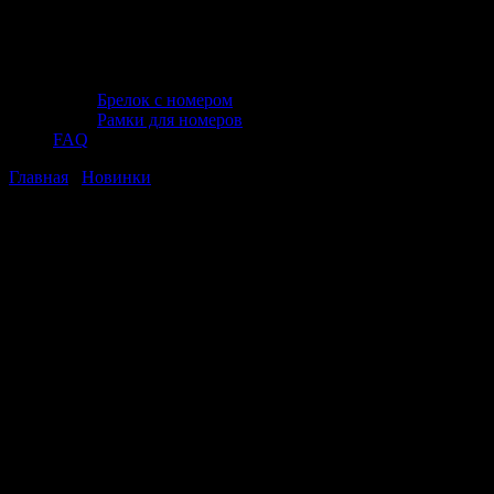
Брелок с номером
Рамки для номеров
FAQ
Главная
/
Новинки
/ Т-образный трехсторонний удлинитель
1/2, 3/8, 1/4 DR, 250-200 мм, Jonnesway S43H210
Т-образный трехсторонний удлинитель
1/2, 3/8, 1/4 DR, 250-200 мм, Jonnesway
S43H210
Т-образный трехсторонний удлинитель
1/2, 3/8, 1/4 DR, 250-200 мм, Jonnesway
S43H210