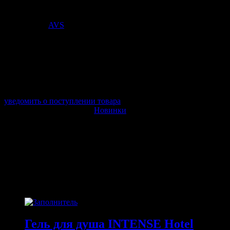
Стоимость:
2 310
₽
Поставщик:
AVS
арт. S43H210
в наличии 0 шт.
нет в наличии
Поставщик:
AVS
Срок отгрузки:
2-3 дней
Минимальный заказ:
3 500 ₽
Минимальное количество:
1 шт.
уведомить о поступлении товара
Этот товар в категориях:
Новинки
ОПИСАНИЕ
ПОХОЖИЕ ТОВАРЫ
Похожие
Гель для душа INTENSE Hotel