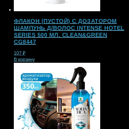
ФЛАКОН (ПУСТОЙ) С ДОЗАТОРОМ
ШАМПУНЬ Д/ВОЛОС INTENSE HOTEL
SERIES 500 МЛ. CLEAN&GREEN
CG8447
107
₽
В корзину