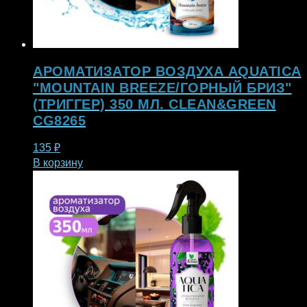
АРОМАТИЗАТОР ВОЗДУХА AQUATICA
"MOUNTAIN BREEZE/ГОРНЫЙ БРИЗ"
(ТРИГГЕР) 350 МЛ. CLEAN&GREEN
CG8265
135
₽
В корзину