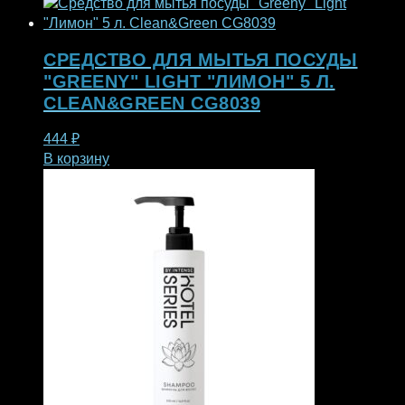
СРЕДСТВО ДЛЯ МЫТЬЯ ПОСУДЫ
"GREENY" LIGHT "ЛИМОН" 5 Л.
CLEAN&GREEN CG8039
444
₽
В корзину