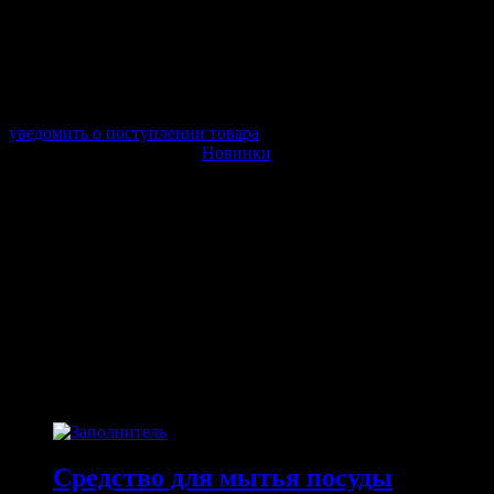
в наличии 0 шт.
нет в наличии
Поставщик:
AVS
Срок отгрузки:
2-3 дней
Минимальный заказ:
3 500 ₽
Минимальное количество:
1 шт.
уведомить о поступлении товара
Этот товар в категориях:
Новинки
ОПИСАНИЕ
Диапазон захватов 30-120 мм
Материал: высокопрочная углеродистая инструментальная
сталь (S45C)
ПОХОЖИЕ ТОВАРЫ
Похожие
Средство для мытья посуды