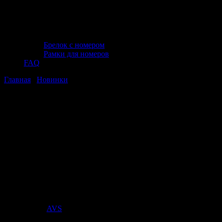
Брелок с номером
Рамки для номеров
FAQ
Главная
/
Новинки
/ Съемник шкивов 13 предметов в кейсе
AVS HBP-13
Съемник шкивов 13 предметов в кейсе
AVS HBP-13
Съемник шкивов 13 предметов в кейсе
AVS HBP-13
Стоимость:
Поставщик:
AVS
арт. A95476S