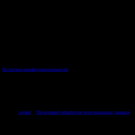
© Все права защищены Хумыч 2011 - 2026 год.
Политика конфиденциальности
Все товары и услуги, а также другие товарные предложения,
представленные на нашем сайте носят исключительно
информационный характер и не являются публичной
офертой, регламентируемой ст. 437 ч. 1 Гражданского кодекса
РФ от 30.11.1994 № 51-ФЗ.
Продолжая использовать сайт, вы соглашаетесь на обработку
файлов
cookie
и
Политикой обработки персональных данных