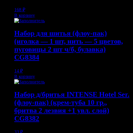
168
₽
В корзину
Набор для шитья (флоу-пак)
(иголка — 1 шт, нить — 5 цветов,
пуговицы 2 шт ч/б, булавка)
CG8384
14
₽
В корзину
Набор д/бритья INTENSE Hotel Ser.
(флоу-пак) (крем-туба 10 гр.,
бритва 2 лезвия +1 увл. слой)
CG8382
33
₽