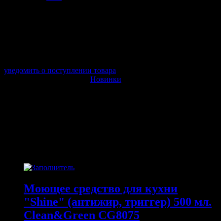
арт. V1505
в наличии 0 шт.
нет в наличии
Поставщик:
AVS
Срок отгрузки:
2-3 дней
Минимальный заказ:
3 500 ₽
Минимальное количество:
1 шт.
уведомить о поступлении товара
Этот товар в категориях:
Новинки
ОПИСАНИЕ
ПОХОЖИЕ ТОВАРЫ
Похожие
Моющее средство для кухни
"Shine" (антижир, триггер) 500 мл.
Clean&Green CG8075