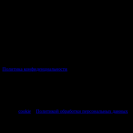
© Все права защищены Хумыч 2011 - 2026 год.
Политика конфиденциальности
Все товары и услуги, а также другие товарные предложения,
представленные на нашем сайте носят исключительно
информационный характер и не являются публичной
офертой, регламентируемой ст. 437 ч. 1 Гражданского кодекса
РФ от 30.11.1994 № 51-ФЗ.
Продолжая использовать сайт, вы соглашаетесь на обработку
файлов
cookie
и
Политикой обработки персональных данных