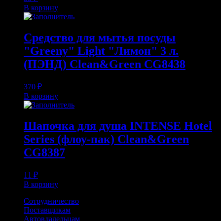
В корзину
Средство для мытья посуды
"Greeny" Light "Лимон" 3 л.
(ПЭНД) Clean&Green CG8438
370
₽
В корзину
Шапочка для душа INTENSE Hotel
Series (флоу-пак) Clean&Green
CG8387
11
₽
В корзину
Сотрудничество
Поставщикам
Автовладельцам