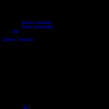
Брелок с номером
Рамки для номеров
FAQ
Главная
/
Новинки
/ Щипцы для резки и зачистки проводов,
Jonnesway V1505
Щипцы для резки и зачистки
проводов, Jonnesway V1505
Щипцы для резки и зачистки
проводов, Jonnesway V1505
Стоимость:
2 584
₽
Поставщик:
AVS