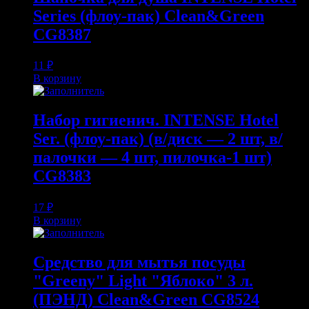
Series (флоу-пак) Clean&Green
CG8387
11
₽
В корзину
Набор гигиенич. INTENSE Hotel
Ser. (флоу-пак) (в/диск — 2 шт, в/
палочки — 4 шт, пилочка-1 шт)
CG8383
17
₽
В корзину
Средство для мытья посуды
"Greeny" Light "Яблоко" 3 л.
(ПЭНД) Clean&Green CG8524