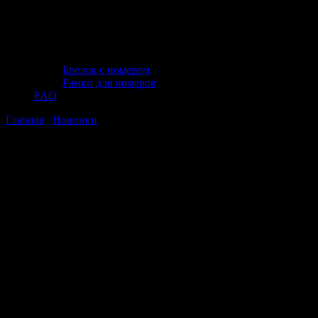
Брелок с номером
Рамки для номеров
FAQ
Главная
/
Новинки
/ Щипцы для демонтажа соединений
топливной системы, Thorvik FLDP (53898)
Щипцы для демонтажа соединений
топливной системы, Thorvik FLDP
(53898)
Щипцы для демонтажа соединений
топливной системы, Thorvik FLDP
(53898)