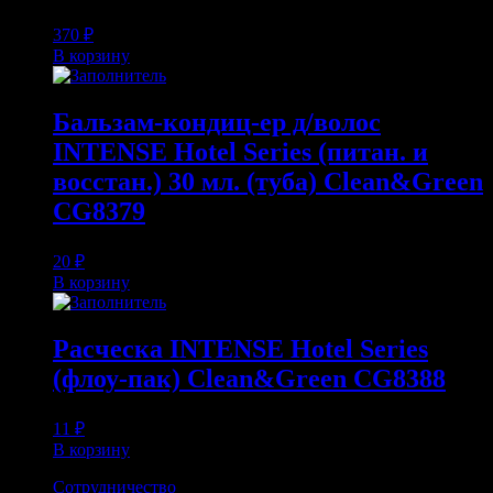
370
₽
В корзину
Бальзам-кондиц-ер д/волос
INTENSE Hotel Series (питан. и
восстан.) 30 мл. (туба) Clean&Green
CG8379
20
₽
В корзину
Расческа INTENSE Hotel Series
(флоу-пак) Clean&Green CG8388
11
₽
В корзину
Сотрудничество