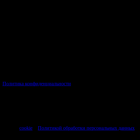
© Все права защищены Хумыч 2011 - 2026 год.
Политика конфиденциальности
Все товары и услуги, а также другие товарные предложения,
представленные на нашем сайте носят исключительно
информационный характер и не являются публичной
офертой, регламентируемой ст. 437 ч. 1 Гражданского кодекса
РФ от 30.11.1994 № 51-ФЗ.
Продолжая использовать сайт, вы соглашаетесь на обработку
файлов
cookie
и
Политикой обработки персональных данных