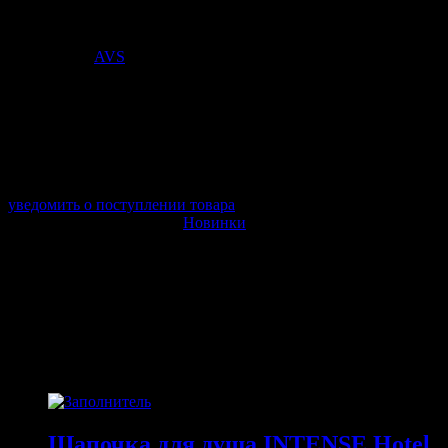
Стоимость:
841
₽
Поставщик:
AVS
арт. FLDP
в наличии 0 шт.
нет в наличии
Поставщик:
AVS
Срок отгрузки:
2-3 дней
Минимальный заказ:
3 500 ₽
Минимальное количество:
1 шт.
уведомить о поступлении товара
Этот товар в категориях:
Новинки
ОПИСАНИЕ
ПОХОЖИЕ ТОВАРЫ
Похожие
Шапочка для душа INTENSE Hotel