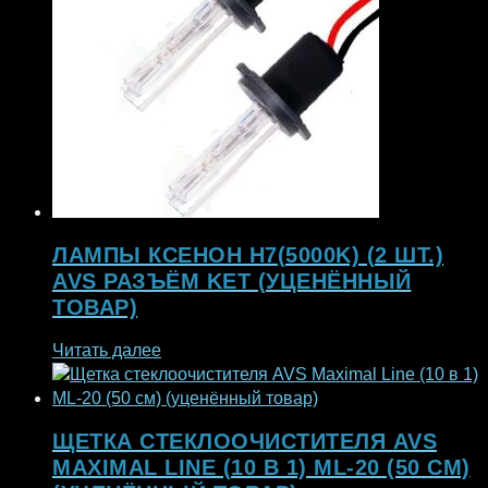
ЛАМПЫ КСЕНОН H7(5000K) (2 ШТ.)
AVS РАЗЪЁМ KET (УЦЕНЁННЫЙ
ТОВАР)
Читать далее
ЩЕТКА СТЕКЛООЧИСТИТЕЛЯ AVS
MAXIMAL LINE (10 В 1) ML-20 (50 СМ)