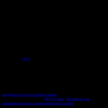
Полироль для приборной панели
«Ваниль» (аэрозоль) глянцевый 1000
мл. AVS AVK-812
Полироль для приборной панели с ароматом Ваниль для
очистки и обновления пластиковых и виниловых элементов
салона. Обеспечивает выраженный декоративный блеск,
помогает освежить внешний вид панели и защищает
поверхность от пересыхания.
Стоимость:
463
₽
Поставщик:
AVS
арт. A85051S
в наличии 0 шт.
нет в наличии
Поставщик:
AVS
Срок отгрузки:
2-3 дней
Минимальный заказ:
3 500 ₽
Минимальное количество:
1 шт.
уведомить о поступлении товара
Этот товар в категориях:
AVS Crystal
|
Полироли для
приборной панели на органической основе