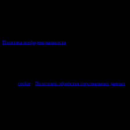
© Все права защищены Хумыч 2011 - 2026 год.
Политика конфиденциальности
Все товары и услуги, а также другие товарные предложения,
представленные на нашем сайте носят исключительно
информационный характер и не являются публичной
офертой, регламентируемой ст. 437 ч. 1 Гражданского кодекса
РФ от 30.11.1994 № 51-ФЗ.
Продолжая использовать сайт, вы соглашаетесь на обработку
файлов
cookie
и
Политикой обработки персональных данных