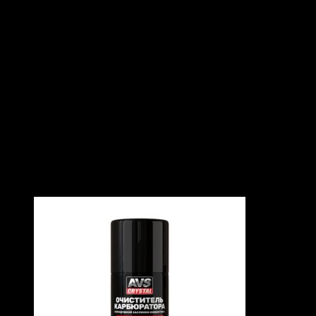
ОПИСАНИЕ
Полироль для приборной панели предназначен для
регулярного ухода за пластиковыми, виниловыми и
резиновыми элементами салона автомобиля. Средство
помогает удалить легкие загрязнения, визуально освежает
поверхность и придает ей более ухоженный вид. Подходит
для быстрого ухода между полноценными уборками салона.
ПОХОЖИЕ ТОВАРЫ
Похожие