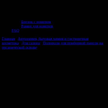
Брелок с номером
Рамки для номеров
FAQ
Главная
/
Автохимия, бытовая химия и гостиничная
косметика
/
Для салона
/
Полироли для приборной панели на
органической основе
/ Полироль для приборной панели
«Ваниль» (аэрозоль) глянцевый 1000 мл. AVS AVK-812
Полироль для приборной панели
«Ваниль» (аэрозоль) глянцевый 1000
мл. AVS AVK-812