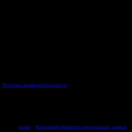
© Все права защищены Хумыч 2011 - 2026 год.
Политика конфиденциальности
Все товары и услуги, а также другие товарные предложения,
представленные на нашем сайте носят исключительно
информационный характер и не являются публичной
офертой, регламентируемой ст. 437 ч. 1 Гражданского кодекса
РФ от 30.11.1994 № 51-ФЗ.
Продолжая использовать сайт, вы соглашаетесь на обработку
файлов
cookie
и
Политикой обработки персональных данных