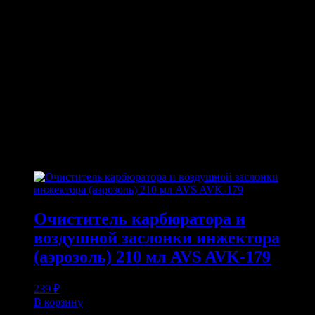
Полироль для приборной панели предназначен для
регулярного ухода за пластиковыми, виниловыми и
резиновыми элементами салона автомобиля. Средство
помогает удалить легкие загрязнения, визуально освежает
поверхность и придает ей более ухоженный вид. Подходит
для быстрого ухода между полноценными уборками салона.
ПОХОЖИЕ ТОВАРЫ
Похожие
Очиститель карбюратора и
воздушной заслонки инжектора
(аэрозоль) 210 мл AVS AVK-179
239
₽
В корзину