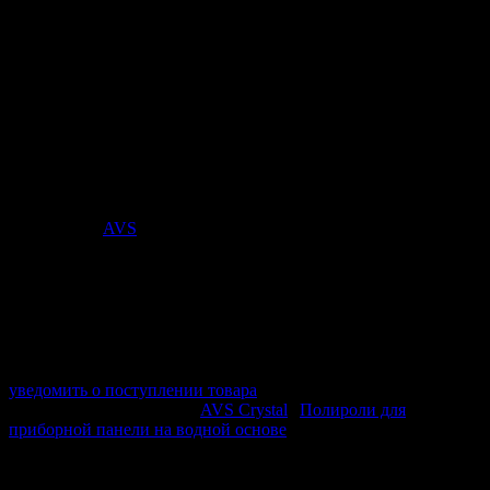
лёд» AVS AVK-942
Полироль для приборной панели с ароматом Чёрный лёд для
очистки и обновления пластиковых и виниловых элементов
салона. Обеспечивает матовый эффект без лишнего блеска,
помогает освежить внешний вид панели и защищает
поверхность от пересыхания.
Стоимость:
145
₽
Поставщик:
AVS
арт. A85584S
в наличии 0 шт.
нет в наличии
Поставщик:
AVS
Срок отгрузки:
2-3 дней
Минимальный заказ:
3 500 ₽
Минимальное количество:
1 шт.
уведомить о поступлении товара
Этот товар в категориях:
AVS Crystal
|
Полироли для
приборной панели на водной основе
ОПИСАНИЕ