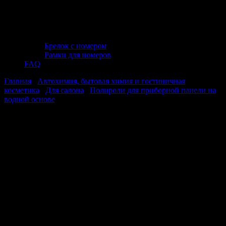
Брелок с номером
Рамки для номеров
FAQ
Главная
/
Автохимия, бытовая химия и гостиничная
косметика
/
Для салона
/
Полироли для приборной панели на
водной основе
/ Полироль для приборной панели матовый
(триггер) 250 мл. «Чёрный лёд» AVS AVK-942
Полироль для приборной панели
матовый (триггер) 250 мл. «Чёрный
лёд» AVS AVK-942
Полироль для приборной панели
матовый (триггер) 250 мл. «Чёрный