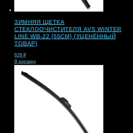
ЗИМНЯЯ ЩЕТКА
СТЕКЛООЧИСТИТЕЛЯ AVS WINTER
LINE WB-22 (55СМ) (УЦЕНЁННЫЙ
ТОВАР)
828
₽
В корзину