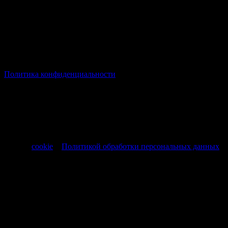
© Все права защищены Хумыч 2011 - 2026 год.
Политика конфиденциальности
Все товары и услуги, а также другие товарные предложения,
представленные на нашем сайте носят исключительно
информационный характер и не являются публичной
офертой, регламентируемой ст. 437 ч. 1 Гражданского кодекса
РФ от 30.11.1994 № 51-ФЗ.
Продолжая использовать сайт, вы соглашаетесь на обработку
файлов
cookie
и
Политикой обработки персональных данных