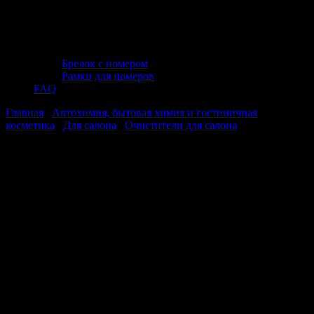
Брелок с номером
Рамки для номеров
FAQ
Главная
/
Автохимия, бытовая химия и гостиничная
косметика
/
Для салона
/
Очистители для салона
/ Очиститель
винила, пластика и резины (триггер) 250 мл AVS AVK-053
Очиститель винила, пластика и
резины (триггер) 250 мл AVS AVK-053
Очиститель винила, пластика и
резины (триггер) 250 мл AVS AVK-053
Очиститель пластика, винила и резины для очистки
пластиковых, виниловых и резиновых элементов. Средство