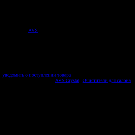
подходит для регулярного ухода, сервисных работ или
подготовки поверхности — в зависимости от назначения.
Стоимость:
111
₽
Поставщик:
AVS
арт. A07441S
в наличии 0 шт.
нет в наличии
Поставщик:
AVS
Срок отгрузки:
2-3 дней
Минимальный заказ:
3 500 ₽
Минимальное количество:
1 шт.
уведомить о поступлении товара
Этот товар в категориях:
AVS Crystal
|
Очистители для салона
ОПИСАНИЕ
Очиститель пластика, винила и резины предназначен для
очистки пластиковых, виниловых и резиновых элементов.
Подходит для локального или регулярного применения в
зависимости от степени загрязнения и помогает ускорить
обслуживание автомобиля или деталей.