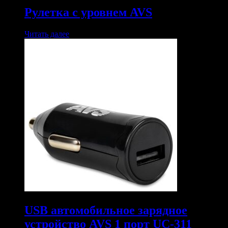
Рулетка с уровнем AVS
Читать далее
USB автомобильное зарядное
устройство AVS 1 порт UC-311