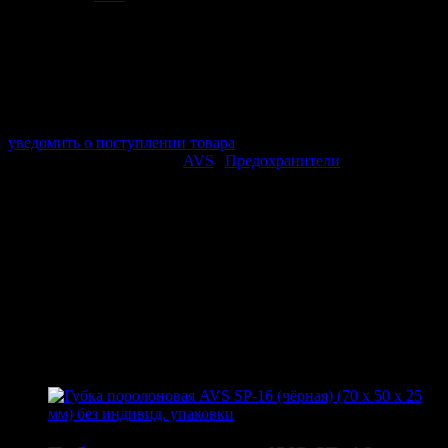
арт. A80969S
в наличии 0 шт.
нет в наличии
Поставщик:
AVS
Срок отгрузки:
2-3 дней
Минимальный заказ:
3 500 ₽
Минимальное количество:
1 шт.
уведомить о поступлении товара
Этот товар в категориях:
AVS
|
Предохранители
ОПИСАНИЕ
Тип; флажковые
Упаковка: пластиковая коробка, 120 шт
ПОХОЖИЕ ТОВАРЫ
Похожие