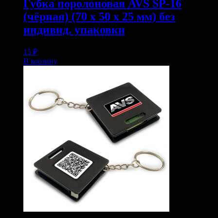
Губка поролоновая AVS SP-16
(чёрная) (70 x 50 x 25 мм) без
индивид. упаковки
15
₽
В корзину