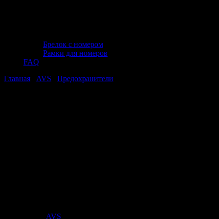
Брелок с номером
Рамки для номеров
FAQ
Главная
/
AVS
/
Предохранители
/ Набор предохранителей
AVS FC-25A "мини" (100шт)
Набор предохранителей AVS FC-25A
"мини" (100шт)
Набор предохранителей AVS FC-25A
"мини" (100шт)
Стоимость:
352
₽
Поставщик:
AVS