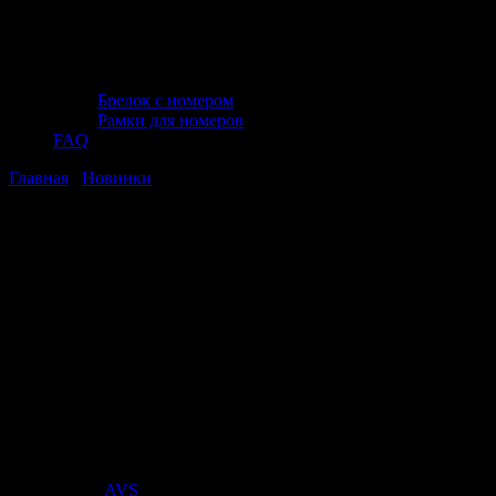
Брелок с номером
Рамки для номеров
FAQ
Главная
/
Новинки
/ Лампа AVS Vegas
12V.С5W(SV8.5/8)L31мм. BOX 10шт.
Лампа AVS Vegas
12V.С5W(SV8.5/8)L31мм. BOX 10шт.
Лампа AVS Vegas
12V.С5W(SV8.5/8)L31мм. BOX 10шт.
Стоимость:
152
₽
Поставщик:
AVS