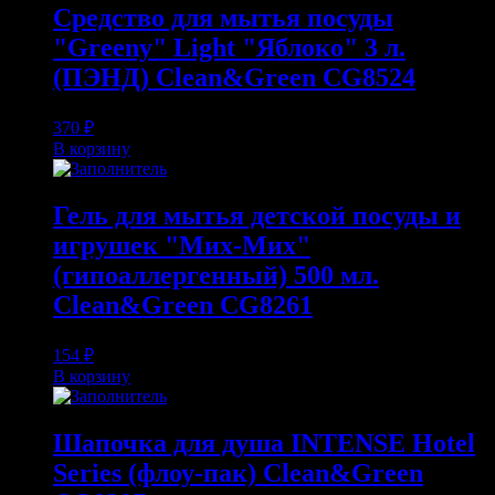
Средство для мытья посуды
"Greeny" Light "Яблоко" 3 л.
(ПЭНД) Clean&Green CG8524
370
₽
В корзину
Гель для мытья детской посуды и
игрушек "Мих-Мих"
(гипоаллергенный) 500 мл.
Clean&Green CG8261
154
₽
В корзину
Шапочка для душа INTENSE Hotel
Series (флоу-пак) Clean&Green