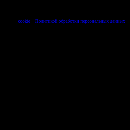
офертой, регламентируемой ст. 437 ч. 1 Гражданского кодекса
РФ от 30.11.1994 № 51-ФЗ.
Продолжая использовать сайт, вы соглашаетесь на обработку
файлов
cookie
и
Политикой обработки персональных данных