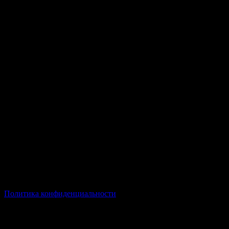
© Все права защищены Хумыч 2011 - 2026 год.
Политика конфиденциальности
Все товары и услуги, а также другие товарные предложения,
представленные на нашем сайте носят исключительно
информационный характер и не являются публичной