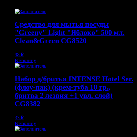
Средство для мытья посуды
"Greeny" Light "Яблоко" 500 мл.
Clean&Green CG8520
98
₽
В корзину
Набор д/бритья INTENSE Hotel Ser.
(флоу-пак) (крем-туба 10 гр.,
бритва 2 лезвия +1 увл. слой)
CG8382
33
₽
В корзину