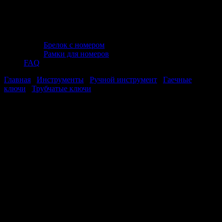
Брелок с номером
Рамки для номеров
FAQ
Главная
/
Инструменты
/
Ручной инструмент
/
Гаечные
ключи
/
Трубчатые ключи
/ Ключ трубчатый (10х12 мм) AVS
PTW-1012
Ключ трубчатый (10х12 мм) AVS PTW-
1012
Ключ трубчатый (10х12 мм) AVS PTW-
1012
Стоимость:
78
₽