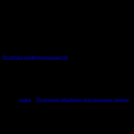
© Все права защищены Хумыч 2011 - 2026 год.
Политика конфиденциальности
Все товары и услуги, а также другие товарные предложения,
представленные на нашем сайте носят исключительно
информационный характер и не являются публичной
офертой, регламентируемой ст. 437 ч. 1 Гражданского кодекса
РФ от 30.11.1994 № 51-ФЗ.
Продолжая использовать сайт, вы соглашаетесь на обработку
файлов
cookie
и
Политикой обработки персональных данных