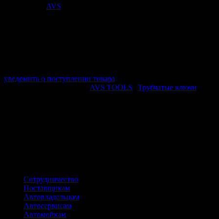
Поставщик:
AVS
арт. A40123S
в наличии 0 шт.
нет в наличии
Поставщик:
AVS
Срок отгрузки:
2-3 дней
Минимальный заказ:
3 500 ₽
Минимальное количество:
1 шт.
уведомить о поступлении товара
Этот товар в категориях:
AVS TOOLS
|
Трубчатые ключи
ОПИСАНИЕ
Ключ трубчатый для соединения и разъединения резьбовых
элементов.
ПОХОЖИЕ ТОВАРЫ
Сотрудничество
Поставщикам
Автовладельцам
Автосервисам
Автомойкам