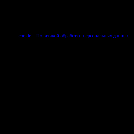
представленные на нашем сайте носят исключительно
информационный характер и не являются публичной
офертой, регламентируемой ст. 437 ч. 1 Гражданского кодекса
РФ от 30.11.1994 № 51-ФЗ.
Продолжая использовать сайт, вы соглашаетесь на обработку
файлов
cookie
и
Политикой обработки персональных данных