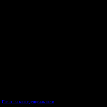
© Все права защищены Хумыч 2011 - 2026 год.
Политика конфиденциальности
Все товары и услуги, а также другие товарные предложения,