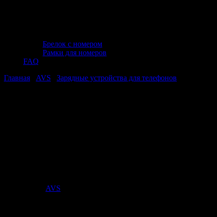
Брелок с номером
Рамки для номеров
FAQ
Главная
/
AVS
/
Зарядные устройства для телефонов
/ Кабель
AVS mini USB (1м) MN-313
Кабель AVS mini USB (1м) MN-313
Кабель AVS mini USB (1м) MN-313
Стоимость:
80
₽
Поставщик:
AVS
арт. A78042S
в наличии 0 шт.
нет в наличии