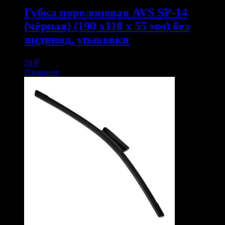
Губка поролоновая AVS SP-14
(чёрная) (190 x110 x 55 мм) без
индивид. упаковки
51
₽
В корзину