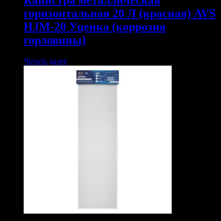
горизонтальная 20 Л (красная) AVS
HJM-20 Уценка (коррозия
горловины)
Читать далее