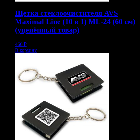
Щетка стеклоочистителя AVS
Maximal Line (10 в 1) ML-24 (60 см)
(уценённый товар)
460
₽
В корзину