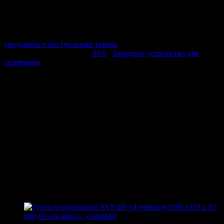
Поставщик:
AVS
Срок отгрузки:
2-3 дней
Минимальный заказ:
3 500 ₽
Минимальное количество:
1 шт.
уведомить о поступлении товара
Этот товар в категориях:
AVS
|
Зарядные устройства для
телефонов
ОПИСАНИЕ
Длина кабеля: 1м
Режим зарядки
Режим передачи данных
USB 2.0
Упаковка: пакет
ПОХОЖИЕ ТОВАРЫ
Похожие