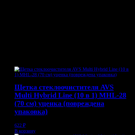
Цветовая температура: 3200 К
Мощность: 65/55W
Напряжение: 12V
Цоколь: PX29t (9007/HB5)
Свет: теплый белый
ПОХОЖИЕ ТОВАРЫ
Похожие
Щетка стеклоочистителя AVS
Multi Hybrid Line (10 в 1) MHL-28
(70 см) уценка (повреждена
упаковка)
622
₽
В корзину