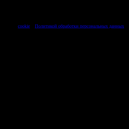
информационный характер и не являются публичной
офертой, регламентируемой ст. 437 ч. 1 Гражданского кодекса
РФ от 30.11.1994 № 51-ФЗ.
Продолжая использовать сайт, вы соглашаетесь на обработку
файлов
cookie
и
Политикой обработки персональных данных