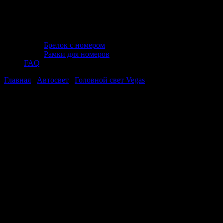
Брелок с номером
Рамки для номеров
FAQ
Главная
/
Автосвет
/
Головной свет Vegas
/ Галогенная лампа
AVS Vegas HB5/9007.12V.65/55W.1шт.
Галогенная лампа AVS Vegas
HB5/9007.12V.65/55W.1шт.