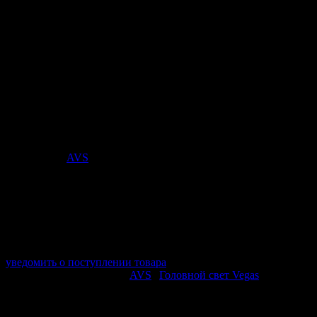
Галогенная лампа AVS Vegas
HB5/9007.12V.65/55W.1шт.
Стоимость:
203
₽
Поставщик:
AVS
арт. A78148S
в наличии 0 шт.
нет в наличии
Поставщик:
AVS
Срок отгрузки:
2-3 дней
Минимальный заказ:
3 500 ₽
Минимальное количество:
1 шт.
уведомить о поступлении товара
Этот товар в категориях:
AVS
|
Головной свет Vegas
ОПИСАНИЕ