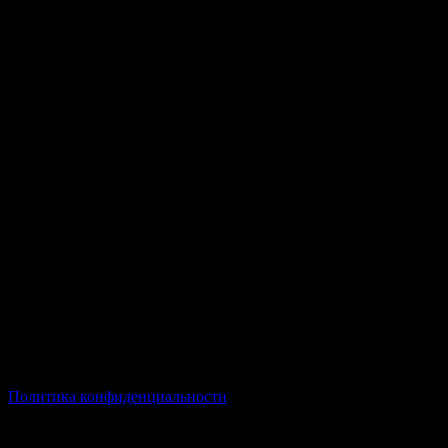
© Все права защищены Хумыч 2011 - 2026 год.
Политика конфиденциальности
Все товары и услуги, а также другие товарные предложения,
представленные на нашем сайте носят исключительно