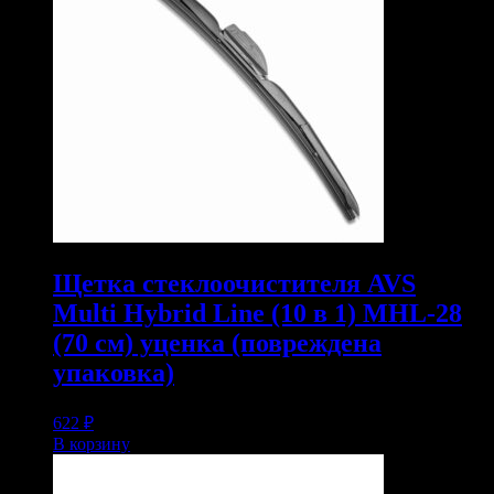
Щетка стеклоочистителя AVS
Multi Hybrid Line (10 в 1) MHL-28
(70 см) уценка (повреждена
упаковка)
622
₽
В корзину