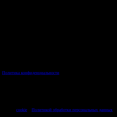
© Все права защищены Хумыч 2011 - 2026 год.
Политика конфиденциальности
Все товары и услуги, а также другие товарные предложения,
представленные на нашем сайте носят исключительно
информационный характер и не являются публичной
офертой, регламентируемой ст. 437 ч. 1 Гражданского кодекса
РФ от 30.11.1994 № 51-ФЗ.
Продолжая использовать сайт, вы соглашаетесь на обработку
файлов
cookie
и
Политикой обработки персональных данных