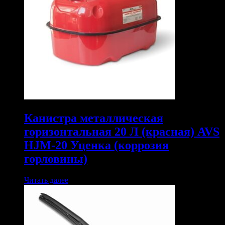
Канистра металлическая
горизонтальная 20 Л (красная) AVS
HJM-20 Уценка (коррозия
горловины)
Читать далее