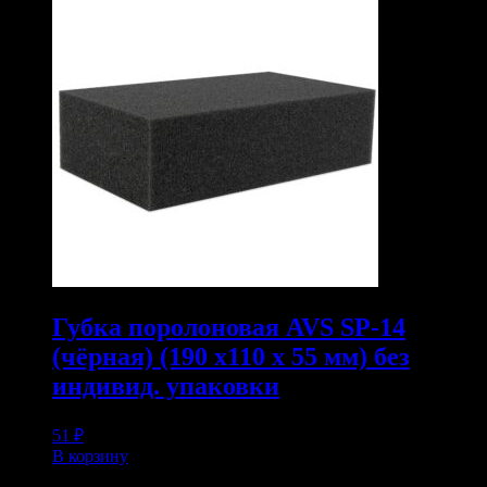
Губка поролоновая AVS SP-14
(чёрная) (190 x110 x 55 мм) без
индивид. упаковки
51
₽
В корзину