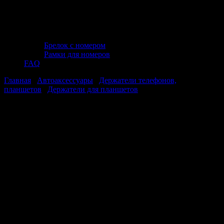
Брелок с номером
Рамки для номеров
FAQ
Главная
/
Автоаксессуары
/
Держатели телефонов,
планшетов
/
Держатели для планшетов
/ Держатель
универсальный для планшетных компьютеров 140-260 мм,
раздвижной AVS AH-4953 блистер
Держатель универсальный для
планшетных компьютеров 140-260 мм,
раздвижной AVS AH-4953 блистер
Держатель универсальный для
планшетных компьютеров 140-260 мм,