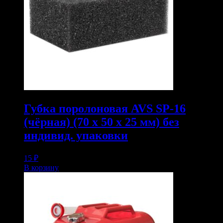
Губка поролоновая AVS SP-16
(чёрная) (70 x 50 x 25 мм) без
индивид. упаковки
15
₽
В корзину