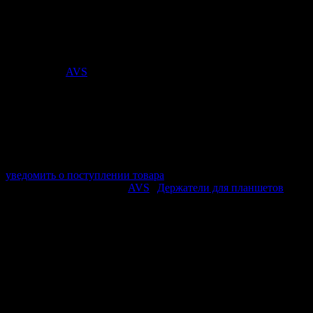
раздвижной AVS AH-4953 блистер
Стоимость:
579
₽
Поставщик:
AVS
арт. A78193S
в наличии 0 шт.
нет в наличии
Поставщик:
AVS
Срок отгрузки:
2-3 дней
Минимальный заказ:
3 500 ₽
Минимальное количество:
1 шт.
уведомить о поступлении товара
Этот товар в категориях:
AVS
|
Держатели для планшетов
ОПИСАНИЕ
• Удобный и простой в эксплуатации.
• Компактный размер.
• Амортизирующие вставки надёжно фиксируют устройство.
• Для устройств шириной от 150 мм до 275 мм.
• Возможность разместить планшет в удобном для Вас
положении.