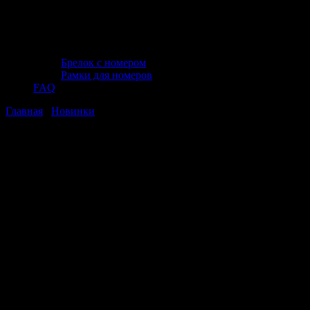
Брелок с номером
Рамки для номеров
FAQ
Главная
/
Новинки
/ Держатель для смартфонов с
беспр.зарядкой магнитный в дефлектор MagSafe AVS AH-02-
WC
Держатель для смартфонов с
беспр.зарядкой магнитный в
дефлектор MagSafe AVS AH-02-WC
Держатель для смартфонов с
беспр.зарядкой магнитный в
дефлектор MagSafe AVS AH-02-WC