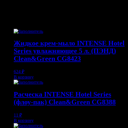
ПОХОЖИЕ ТОВАРЫ
Похожие
Жидкое крем-мыло INTENSE Hotel
Series увлажняющее 5 л. (ПЭНД)
Clean&Green CG8423
624
₽
В корзину
Расческа INTENSE Hotel Series
(флоу-пак) Clean&Green CG8388
11
₽
В корзину