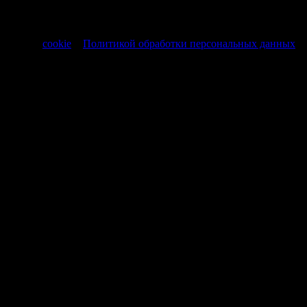
РФ от 30.11.1994 № 51-ФЗ.
Продолжая использовать сайт, вы соглашаетесь на обработку
файлов
cookie
и
Политикой обработки персональных данных