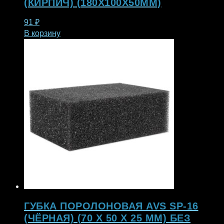
(КИРПИЧ) (180X100X50ММ)
91
₽
В корзину
ГУБКА ПОРОЛОНОВАЯ AVS SP-16
(ЧЁРНАЯ) (70 X 50 X 25 ММ) БЕЗ