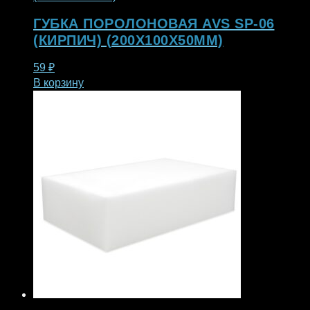
ГУБКА ПОРОЛОНОВАЯ AVS SP-06
(КИРПИЧ) (200X100X50ММ)
59
₽
В корзину