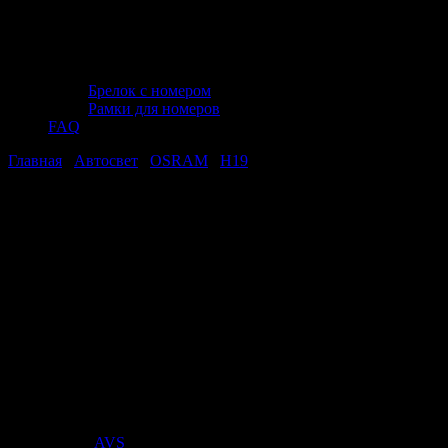
Брелок с номером
Рамки для номеров
FAQ
Главная
/
Автосвет
/
OSRAM
/
H19
/ Автолампа галогенная
H19 (60/55W PU43T-3) ORIGINAL LINE 12V OSRAM
Автолампа галогенная H19 (60/55W
PU43T-3) ORIGINAL LINE 12V OSRAM
Автолампа галогенная H19 (60/55W
PU43T-3) ORIGINAL LINE 12V OSRAM
Стоимость:
495
₽
Поставщик:
AVS