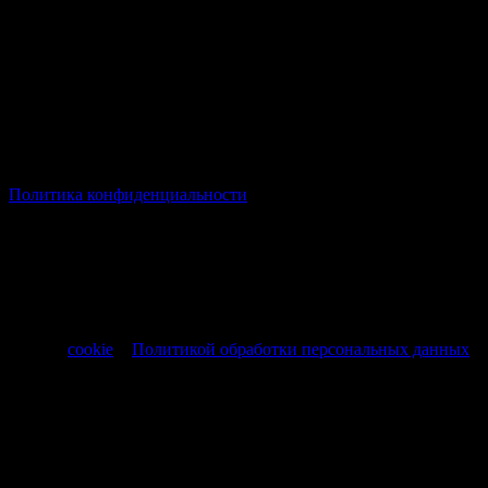
© Все права защищены Хумыч 2011 - 2026 год.
Политика конфиденциальности
Все товары и услуги, а также другие товарные предложения,
представленные на нашем сайте носят исключительно
информационный характер и не являются публичной
офертой, регламентируемой ст. 437 ч. 1 Гражданского кодекса
РФ от 30.11.1994 № 51-ФЗ.
Продолжая использовать сайт, вы соглашаетесь на обработку
файлов
cookie
и
Политикой обработки персональных данных