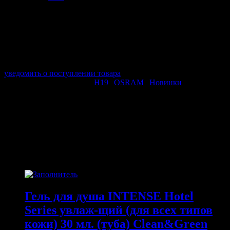
арт. 64181L
в наличии 0 шт.
нет в наличии
Поставщик:
AVS
Срок отгрузки:
2-3 дней
Минимальный заказ:
3 500 ₽
Минимальное количество:
1 шт.
уведомить о поступлении товара
Этот товар в категориях:
H19
|
OSRAM
|
Новинки
ОПИСАНИЕ
ПОХОЖИЕ ТОВАРЫ
Похожие
Гель для душа INTENSE Hotel
Series увлаж-щий (для всех типов
кожи) 30 мл. (туба) Clean&Green