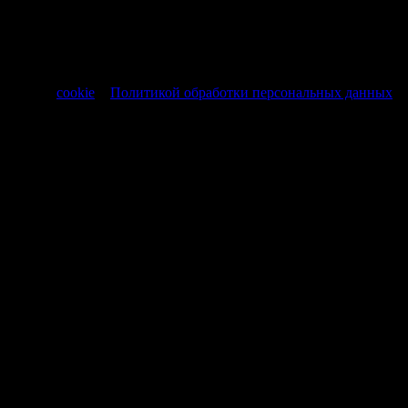
информационный характер и не являются публичной
офертой, регламентируемой ст. 437 ч. 1 Гражданского кодекса
РФ от 30.11.1994 № 51-ФЗ.
Продолжая использовать сайт, вы соглашаетесь на обработку
файлов
cookie
и
Политикой обработки персональных данных