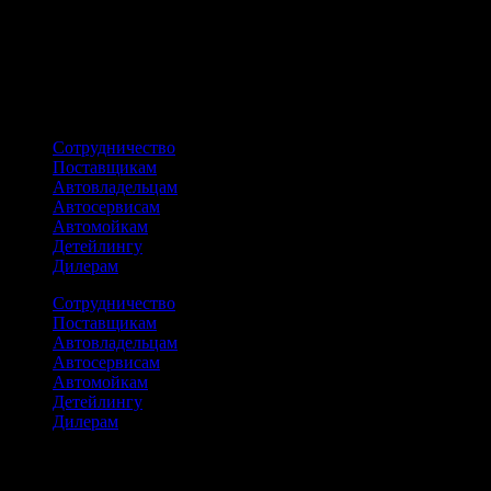
Материал: стекло, дерево
Состав: Ароматическая композиция из натуральных эфирных
масел, стеклянная бутылка, деревянная крышка, веревка.
ПОХОЖИЕ ТОВАРЫ
Сотрудничество
Поставщикам
Автовладельцам
Автосервисам
Автомойкам
Детейлингу
Дилерам
Сотрудничество
Поставщикам
Автовладельцам
Автосервисам
Автомойкам
Детейлингу
Дилерам