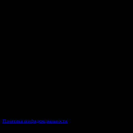
© Все права защищены Хумыч 2011 - 2026 год.
Политика конфиденциальности
Все товары и услуги, а также другие товарные предложения,
представленные на нашем сайте носят исключительно