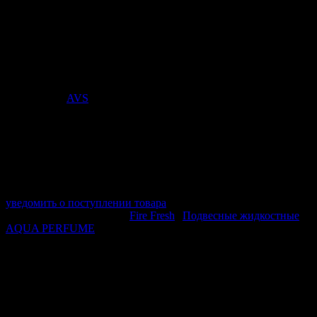
PERFUME (аром. Invictus/
Непокоренный) (жидкостный) Spain
/Madrid
Стоимость:
190
₽
Поставщик:
AVS
арт. A40476S
в наличии 0 шт.
нет в наличии
Поставщик:
AVS
Срок отгрузки:
2-3 дней
Минимальный заказ:
3 500 ₽
Минимальное количество:
1 шт.
уведомить о поступлении товара
Этот товар в категориях:
Fire Fresh
|
Подвесные жидкостные
AQUA PERFUME
ОПИСАНИЕ
Аромат: древесина
Способ установки: подвесной
Тип: жидкостный