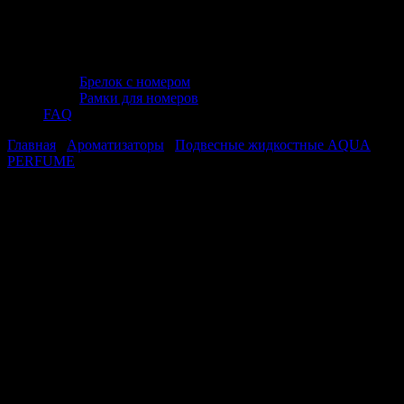
Брелок с номером
Рамки для номеров
FAQ
Главная
/
Ароматизаторы
/
Подвесные жидкостные AQUA
PERFUME
/ Ароматизатор AVS AQP-01 AQUA PERFUME
(аром. Invictus/Непокоренный) (жидкостный) Spain /Madrid
Ароматизатор AVS AQP-01 AQUA
PERFUME (аром. Invictus/
Непокоренный) (жидкостный) Spain
/Madrid
Ароматизатор AVS AQP-01 AQUA