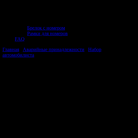
Брелок с номером
Рамки для номеров
FAQ
Главная
/
Аварийные принадлежности
/
Набор
автомобилиста
/ Аптечка автомобильная (по ТУ) JT AP-03
Аптечка автомобильная (по ТУ) JT
AP-03
Аптечка автомобильная (по ТУ) JT
AP-03
Стоимость:
293
₽