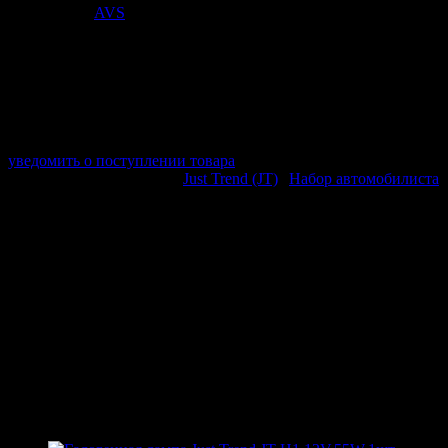
Поставщик:
AVS
арт. A67108S
в наличии 0 шт.
нет в наличии
Поставщик:
AVS
Срок отгрузки:
2-3 дней
Минимальный заказ:
3 500 ₽
Минимальное количество:
1 шт.
уведомить о поступлении товара
Этот товар в категориях:
Just Trend (JT)
|
Набор автомобилиста
ОПИСАНИЕ
Аптечка для оказания первой помощи пострадавшим в
дорожно-транспортных происшествиях.
Пластиковый футляр.
Размер: 150*150*50 мм
ПОХОЖИЕ ТОВАРЫ
Похожие