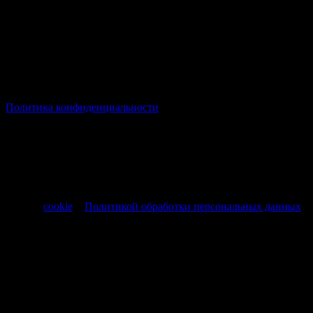
© Все права защищены Хумыч 2011 - 2026 год.
Политика конфиденциальности
Все товары и услуги, а также другие товарные предложения,
представленные на нашем сайте носят исключительно
информационный характер и не являются публичной
офертой, регламентируемой ст. 437 ч. 1 Гражданского кодекса
РФ от 30.11.1994 № 51-ФЗ.
Продолжая использовать сайт, вы соглашаетесь на обработку
файлов
cookie
и
Политикой обработки персональных данных