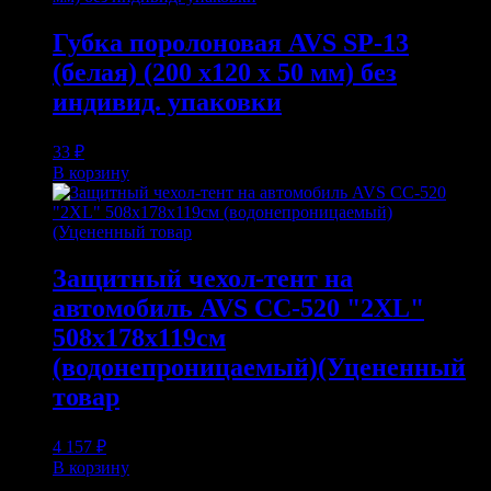
Губка поролоновая AVS SP-13
(белая) (200 x120 x 50 мм) без
индивид. упаковки
33
₽
В корзину
Защитный чехол-тент на
автомобиль AVS СС-520 "2XL"
508х178х119см
(водонепроницаемый)(Уцененный
товар
4 157
₽
В корзину