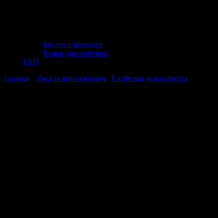
Брелок с номером
Рамки для номеров
FAQ
Главная
/
Уход за автомобилем
/
Салфетки микрофибра
/ 11
Салфетка микрофибра с текстурой замши для полировки AVS
MF-6114 (35х40см)(1шт)
11 Салфетка микрофибра с текстурой
замши для полировки AVS MF-6114
(35х40см)(1шт)