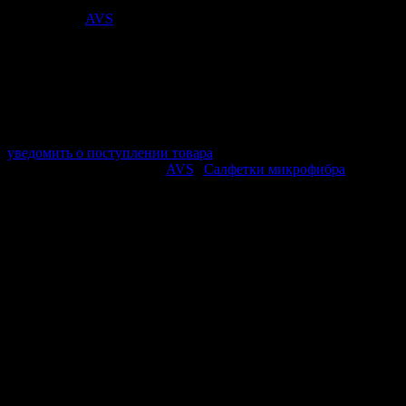
90
₽
Поставщик:
AVS
арт. A78295S
в наличии 0 шт.
нет в наличии
Поставщик:
AVS
Срок отгрузки:
2-3 дней
Минимальный заказ:
3 500 ₽
Минимальное количество:
1 шт.
уведомить о поступлении товара
Этот товар в категориях:
AVS
|
Салфетки микрофибра
ОПИСАНИЕ
Мягкая, бархатистая структура замши идеально полирует
стекла, зеркала без разводов.
Цвет: бежевый
Размер: 35х40 см
Плотность: 200 г/м²
ПОХОЖИЕ ТОВАРЫ