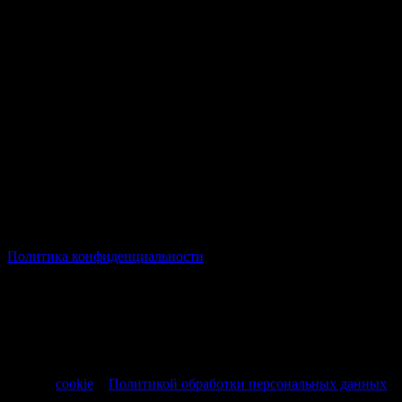
© Все права защищены Хумыч 2011 - 2026 год.
Политика конфиденциальности
Все товары и услуги, а также другие товарные предложения,
представленные на нашем сайте носят исключительно
информационный характер и не являются публичной
офертой, регламентируемой ст. 437 ч. 1 Гражданского кодекса
РФ от 30.11.1994 № 51-ФЗ.
Продолжая использовать сайт, вы соглашаетесь на обработку
файлов
cookie
и
Политикой обработки персональных данных