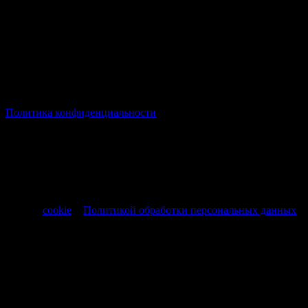
© Все права защищены Хумыч 2011 - 2026 год.
Политика конфиденциальности
Все товары и услуги, а также другие товарные предложения,
представленные на нашем сайте носят исключительно
информационный характер и не являются публичной
офертой, регламентируемой ст. 437 ч. 1 Гражданского кодекса
РФ от 30.11.1994 № 51-ФЗ.
Продолжая использовать сайт, вы соглашаетесь на обработку
файлов
cookie
и
Политикой обработки персональных данных