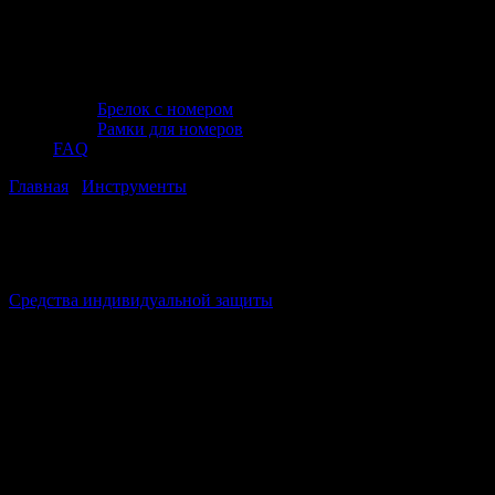
Брелок с номером
Рамки для номеров
FAQ
Главная
/
Инструменты
/ Средства индивидуальной защиты
Вы в категории:
Средства индивидуальной защиты
Средства индивидуальной защиты
Средства индивидуальной защиты в категории
автомобильных инструментов представляют собой
специализированные изделия, предназначенные для
обеспечения безопасности при выполнении ремонтных и
сервисных работ. Данная модель включает перчатки,
защитные очки, маски и другие элементы, снижающие риск
травм и воздействия вредных факторов. Такие средства
применяются как в профессиональных автосервисах, так и