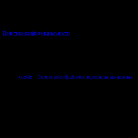
© Все права защищены Хумыч 2011 - 2026 год.
Политика конфиденциальности
Все товары и услуги, а также другие товарные предложения,
представленные на нашем сайте носят исключительно
информационный характер и не являются публичной
офертой, регламентируемой ст. 437 ч. 1 Гражданского кодекса
РФ от 30.11.1994 № 51-ФЗ.
Продолжая использовать сайт, вы соглашаетесь на обработку
файлов
cookie
и
Политикой обработки персональных данных