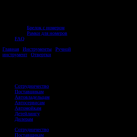
Брелок с номером
Рамки для номеров
FAQ
Главная
/
Инструменты
/
Ручной
инструмент
/
Отвертки
/ Отвертки и ключи TORX
Вы в категории:
Отвертки и ключи TORX
Сотрудничество
Поставщикам
Автовладельцам
Автосервисам
Автомойкам
Детейлингу
Дилерам
Сотрудничество
Поставщикам