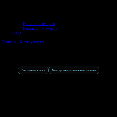
Брелок с номером
Рамки для номеров
FAQ
Главная
/
Инструменты
/ Ручной инструмент
Вы в категории:
Ручной инструмент
Баллонные ключи
Монтировки, монтажные лопатки
Ручной инструмент в категории автомобильных
инструментов представляет собой универсальный набор
приспособлений, предназначенных для выполнения широкого
спектра ремонтных и обслуживающих работ. Данная модель
включает ключи, отвертки, пассатижи и другие изделия,
обеспечивающие надежное взаимодействие с крепежными
элементами и узлами автомобиля. Такие инструменты
используются как в профессиональных сервисах, так и в