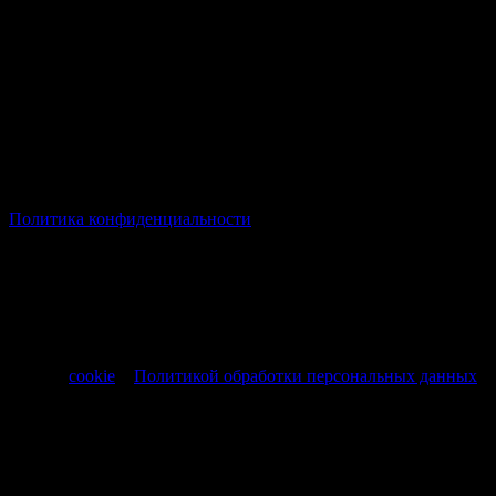
© Все права защищены Хумыч 2011 - 2026 год.
Политика конфиденциальности
Все товары и услуги, а также другие товарные предложения,
представленные на нашем сайте носят исключительно
информационный характер и не являются публичной
офертой, регламентируемой ст. 437 ч. 1 Гражданского кодекса
РФ от 30.11.1994 № 51-ФЗ.
Продолжая использовать сайт, вы соглашаетесь на обработку
файлов
cookie
и
Политикой обработки персональных данных