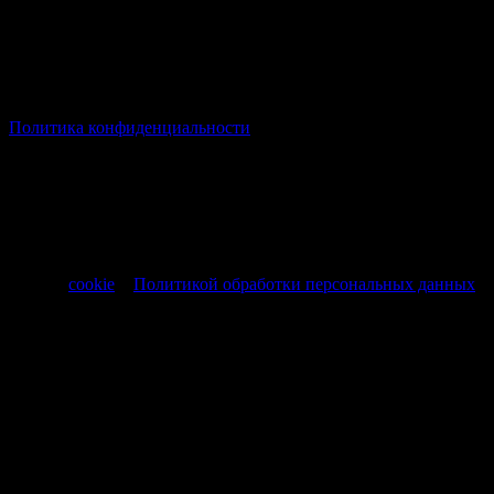
© Все права защищены Хумыч 2011 - 2026 год.
Политика конфиденциальности
Все товары и услуги, а также другие товарные предложения,
представленные на нашем сайте носят исключительно
информационный характер и не являются публичной
офертой, регламентируемой ст. 437 ч. 1 Гражданского кодекса
РФ от 30.11.1994 № 51-ФЗ.
Продолжая использовать сайт, вы соглашаетесь на обработку
файлов
cookie
и
Политикой обработки персональных данных