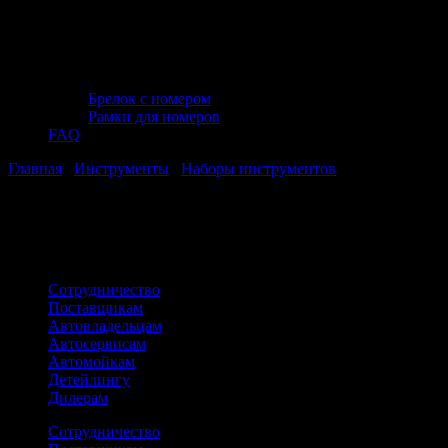
Брелок с номером
Рамки для номеров
FAQ
Главная
/
Инструменты
/
Наборы инструментов
/ Наборы
разрезных ключей
Вы в категории:
Наборы разрезных ключей
Сотрудничество
Поставщикам
Автовладельцам
Автосервисам
Автомойкам
Детейлингу
Дилерам
Сотрудничество