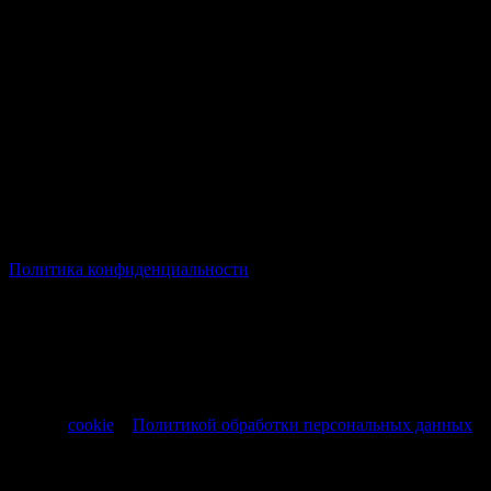
© Все права защищены Хумыч 2011 - 2026 год.
Политика конфиденциальности
Все товары и услуги, а также другие товарные предложения,
представленные на нашем сайте носят исключительно
информационный характер и не являются публичной
офертой, регламентируемой ст. 437 ч. 1 Гражданского кодекса
РФ от 30.11.1994 № 51-ФЗ.
Продолжая использовать сайт, вы соглашаетесь на обработку
файлов
cookie
и
Политикой обработки персональных данных