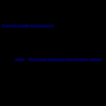
© Все права защищены Хумыч 2011 - 2026 год.
Политика конфиденциальности
Все товары и услуги, а также другие товарные предложения,
представленные на нашем сайте носят исключительно
информационный характер и не являются публичной
офертой, регламентируемой ст. 437 ч. 1 Гражданского кодекса
РФ от 30.11.1994 № 51-ФЗ.
Продолжая использовать сайт, вы соглашаетесь на обработку
файлов
cookie
и
Политикой обработки персональных данных