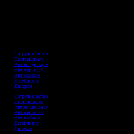
но при этом не царапает лак и стекла . Эргономичный дизайн
и продуманная форма рукояток снижают нагрузку на кисть
руки при длительной работе. Компактные размеры позволяют
хранить скребки AVS в багажнике или дверном кармане, не
занимая много места. Качественный пластик сохраняет
прочность при низких температурах, не трескаясь на морозе.
Простота использования не требует специальных навыков.
Надежность материалов гарантирует долгий срок службы
инструмента при правильной эксплуатации.
Сотрудничество
Поставщикам
Автовладельцам
Автосервисам
Автомойкам
Детейлингу
Дилерам
Сотрудничество
Поставщикам
Автовладельцам
Автосервисам
Автомойкам
Детейлингу
Дилерам