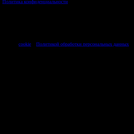
Политика конфиденциальности
Все товары и услуги, а также другие товарные предложения,
представленные на нашем сайте носят исключительно
информационный характер и не являются публичной
офертой, регламентируемой ст. 437 ч. 1 Гражданского кодекса
РФ от 30.11.1994 № 51-ФЗ.
Продолжая использовать сайт, вы соглашаетесь на обработку
файлов
cookie
и
Политикой обработки персональных данных