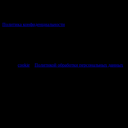
© Все права защищены Хумыч 2011 - 2026 год.
Политика конфиденциальности
Все товары и услуги, а также другие товарные предложения,
представленные на нашем сайте носят исключительно
информационный характер и не являются публичной
офертой, регламентируемой ст. 437 ч. 1 Гражданского кодекса
РФ от 30.11.1994 № 51-ФЗ.
Продолжая использовать сайт, вы соглашаетесь на обработку
файлов
cookie
и
Политикой обработки персональных данных