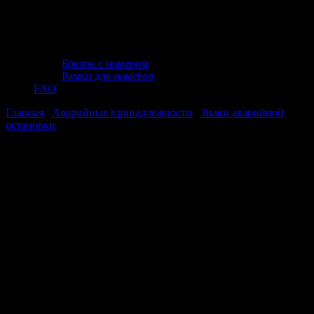
Брелок с номером
Рамки для номеров
FAQ
Главная
/
Аварийные принадлежности
/
Знаки аварийной
остановки
/ Знак аварийной остановки AVS WT-004
Знак аварийной остановки AVS WT-
004