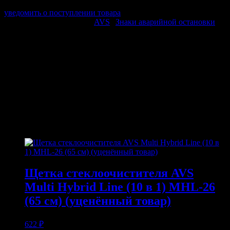
Минимальное количество:
1 шт.
уведомить о поступлении товара
Этот товар в категориях:
AVS
|
Знаки аварийной остановки
ОПИСАНИЕ
Знак аварийной остановки применяется для обозначения
транспортного средства при вынужденной остановке.
ПОХОЖИЕ ТОВАРЫ
Похожие
Щетка стеклоочистителя AVS
Multi Hybrid Line (10 в 1) MHL-26
(65 см) (уценённый товар)
622
₽