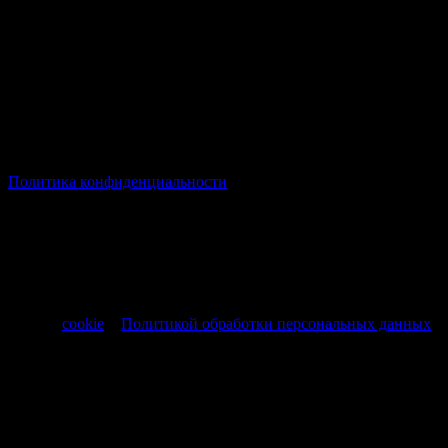
© Все права защищены Хумыч 2011 - 2026 год.
Политика конфиденциальности
Все товары и услуги, а также другие товарные предложения,
представленные на нашем сайте носят исключительно
информационный характер и не являются публичной
офертой, регламентируемой ст. 437 ч. 1 Гражданского кодекса
РФ от 30.11.1994 № 51-ФЗ.
Продолжая использовать сайт, вы соглашаетесь на обработку
файлов
cookie
и
Политикой обработки персональных данных