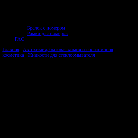
Брелок с номером
Рамки для номеров
FAQ
Главная
/
Автохимия, бытовая химия и гостиничная
косметика
/
Жидкости для стеклоомывателя
/ Зимняя жидкость
стеклоомывателя -30С (ПЭТ) 4л AVS AVK-960
Зимняя жидкость стеклоомывателя
-30С (ПЭТ) 4л AVS AVK-960
Зимняя жидкость стеклоомывателя
-30С (ПЭТ) 4л AVS AVK-960
Жидкость стеклоомывателя для очистки лобового стекла и