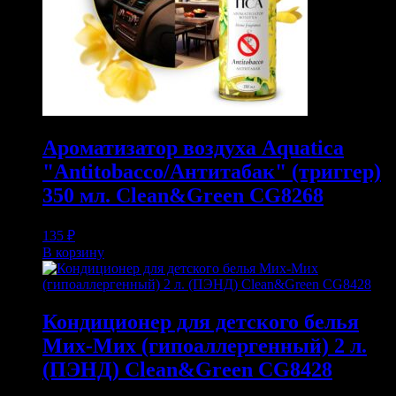
Ароматизатор воздуха Aquatica
"Antitobacco/Антитабак" (триггер)
350 мл. Clean&Green CG8268
135
₽
В корзину
Кондиционер для детского белья
Мих-Мих (гипоаллергенный) 2 л.
(ПЭНД) Clean&Green CG8428