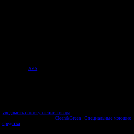
Универсальное средство для
биотуалетов БИОНОРМ-У
(концентрат) 1000 мл. (ПЭНД)
Clean&Green CG8275
Стоимость:
343
₽
Поставщик:
AVS
арт. CG8275
в наличии 0 шт.
нет в наличии
Поставщик:
AVS
Срок отгрузки:
2-3 дней
Минимальный заказ:
3 500 ₽
Минимальное количество:
1 шт.
уведомить о поступлении товара
Этот товар в категориях:
Clean&Green
|
Специальные моющие
средства