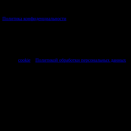
© Все права защищены Хумыч 2011 - 2026 год.
Политика конфиденциальности
Все товары и услуги, а также другие товарные предложения,
представленные на нашем сайте носят исключительно
информационный характер и не являются публичной
офертой, регламентируемой ст. 437 ч. 1 Гражданского кодекса
РФ от 30.11.1994 № 51-ФЗ.
Продолжая использовать сайт, вы соглашаетесь на обработку
файлов
cookie
и
Политикой обработки персональных данных