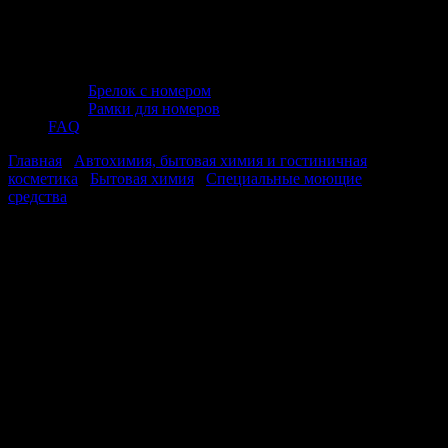
Брелок с номером
Рамки для номеров
FAQ
Главная
/
Автохимия, бытовая химия и гостиничная
косметика
/
Бытовая химия
/
Специальные моющие
средства
/ Универсальное средство для биотуалетов
БИОНОРМ-У (концентрат) 1000 мл. (ПЭНД) Clean&Green
CG8275
Универсальное средство для
биотуалетов БИОНОРМ-У
(концентрат) 1000 мл. (ПЭНД)
Clean&Green CG8275