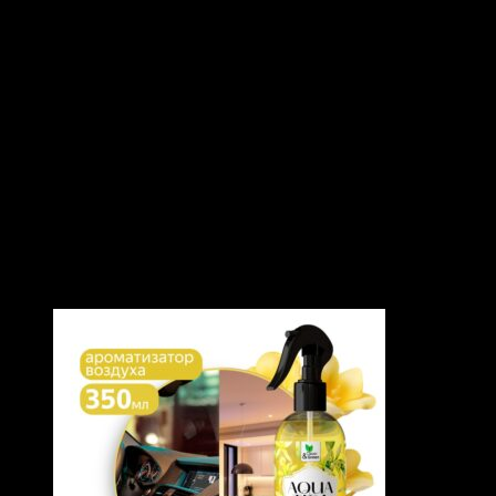
ОПИСАНИЕ
Применяется для обработки и консервации отходов в
автономных туалетах всех типов, в том числе в выгребных
ямах, оборудованных накопительными ёмкостями,
биотуалетов, мытья и дезинфекции поверхностей туалетов,
накопительных и мусорных баков, вёдер и т.п.
Объем: 1 л
ПОХОЖИЕ ТОВАРЫ
Похожие