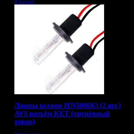
В корзину
Лампы ксенон H7(5000K) (2 шт.)
AVS разъём KET (уценённый
товар)