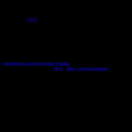
Стоимость:
1 435
₽
Поставщик:
AVS
арт. A40766S
в наличии 0 шт.
нет в наличии
Поставщик:
AVS
Срок отгрузки:
2-3 дней
Минимальный заказ:
3 500 ₽
Минимальное количество:
1 шт.
уведомить о поступлении товара
Этот товар в категориях:
AVS
|
Трос для буксировки
ОПИСАНИЕ
Максимальная масса авто: 7 т
Комплектация: Скоба такелажная М14 – 2 шт.; Трос
буксировочный
Длина: 5 м
Ширина ленты: 50 мм
ПОХОЖИЕ ТОВАРЫ