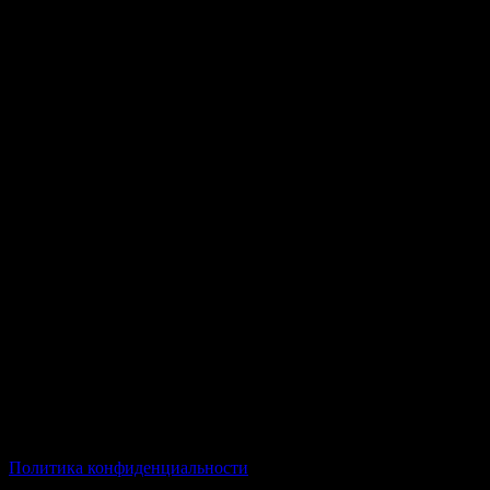
© Все права защищены Хумыч 2011 - 2026 год.
Политика конфиденциальности
Все товары и услуги, а также другие товарные предложения,