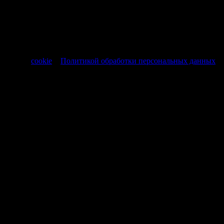
представленные на нашем сайте носят исключительно
информационный характер и не являются публичной
офертой, регламентируемой ст. 437 ч. 1 Гражданского кодекса
РФ от 30.11.1994 № 51-ФЗ.
Продолжая использовать сайт, вы соглашаетесь на обработку
файлов
cookie
и
Политикой обработки персональных данных