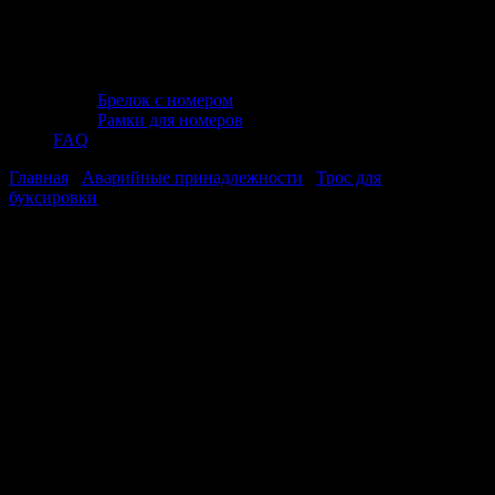
Брелок с номером
Рамки для номеров
FAQ
Главная
/
Аварийные принадлежности
/
Трос для
буксировки
/ Трос буксировочный (усиленный,цвет-желтый)
AVS EXPERT ST-75B 7т 5м.шаклы
Трос буксировочный (усиленный,цвет-
желтый) AVS EXPERT ST-75B 7т
5м.шаклы
Трос буксировочный (усиленный,цвет-
желтый) AVS EXPERT ST-75B 7т
5м.шаклы