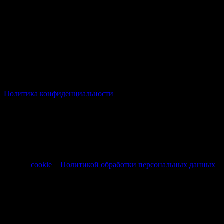
© Все права защищены Хумыч 2011 - 2026 год.
Политика конфиденциальности
Все товары и услуги, а также другие товарные предложения,
представленные на нашем сайте носят исключительно
информационный характер и не являются публичной
офертой, регламентируемой ст. 437 ч. 1 Гражданского кодекса
РФ от 30.11.1994 № 51-ФЗ.
Продолжая использовать сайт, вы соглашаетесь на обработку
файлов
cookie
и
Политикой обработки персональных данных