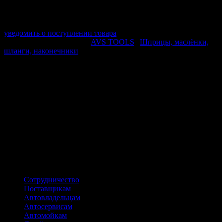
Срок отгрузки:
2-3 дней
Минимальный заказ:
3 500 ₽
Минимальное количество:
1 шт.
уведомить о поступлении товара
Этот товар в категориях:
AVS TOOLS
|
Шприцы, маслёнки,
шланги, наконечники
ОПИСАНИЕ
Объем: 500 мл
Рабочее давление: 350 атм (5000 psi)
Максимальное давление: 480 атм (7000 psi)
Клапан для стравливания воздуха
Способ заправки:
Картридж / ручная заправка
ПОХОЖИЕ ТОВАРЫ
Сотрудничество
Поставщикам
Автовладельцам
Автосервисам
Автомойкам