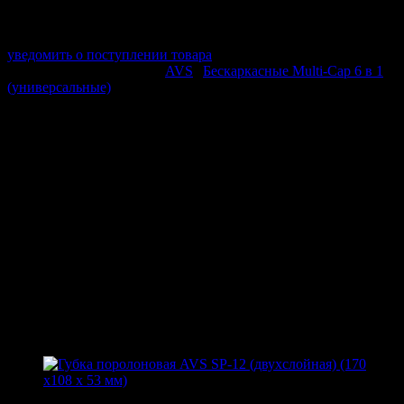
Срок отгрузки:
2-3 дней
Минимальный заказ:
3 500 ₽
Минимальное количество:
1 шт.
уведомить о поступлении товара
Этот товар в категориях:
AVS
|
Бескаркасные Multi-Cap 6 в 1
(универсальные)
ОПИСАНИЕ
Тип: бескаркасная
Сезонность: всесезонная
Размер: 55 см
Симметричный спойлер
Графитовое напыление
Бесшумная работа
ПОХОЖИЕ ТОВАРЫ
Похожие