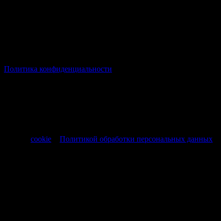
© Все права защищены Хумыч 2011 - 2026 год.
Политика конфиденциальности
Все товары и услуги, а также другие товарные предложения,
представленные на нашем сайте носят исключительно
информационный характер и не являются публичной
офертой, регламентируемой ст. 437 ч. 1 Гражданского кодекса
РФ от 30.11.1994 № 51-ФЗ.
Продолжая использовать сайт, вы соглашаетесь на обработку
файлов
cookie
и
Политикой обработки персональных данных