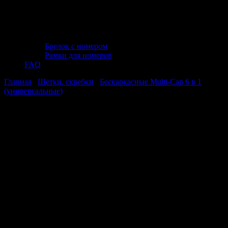
Брелок с номером
Рамки для номеров
FAQ
Главная
/
Щетки, скребки
/
Бескаркасные Multi-Cap 6 в 1
(универсальные)
/ Щетка стеклоочистителя AVS Multi-Cap 6 в
1 MC-22 (55 см)
Щетка стеклоочистителя AVS Multi-
Cap 6 в 1 MC-22 (55 см)