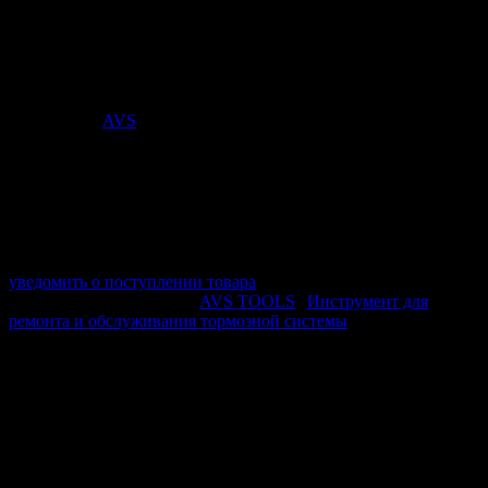
поршней тормозных цилиндров (3
предмета) AVS DBC-02
Стоимость:
777
₽
Поставщик:
AVS
арт. A40443S
в наличии 0 шт.
нет в наличии
Поставщик:
AVS
Срок отгрузки:
2-3 дней
Минимальный заказ:
3 500 ₽
Минимальное количество:
1 шт.
уведомить о поступлении товара
Этот товар в категориях:
AVS TOOLS
|
Инструмент для
ремонта и обслуживания тормозной системы
ОПИСАНИЕ
Применяется для вдавливания поршней тормозных
цилиндров дисковых тормозов.
ПОХОЖИЕ ТОВАРЫ