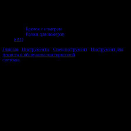
Брелок с номером
Рамки для номеров
FAQ
Главная
/
Инструменты
/
Специнструмент
/
Инструмент для
ремонта и обслуживания тормозной
системы
/ Приспособление для сведения поршней тормозных
цилиндров (3 предмета) AVS DBC-02
Приспособление для сведения
поршней тормозных цилиндров (3
предмета) AVS DBC-02
Приспособление для сведения