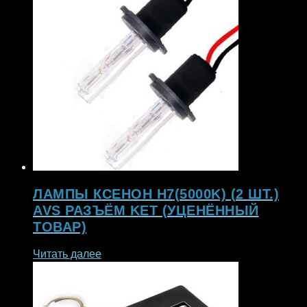
ЛАМПЫ КСЕНОН H7(5000K) (2 ШТ.)
AVS РАЗЪЁМ KET (УЦЕНЁННЫЙ
ТОВАР)
Читать далее